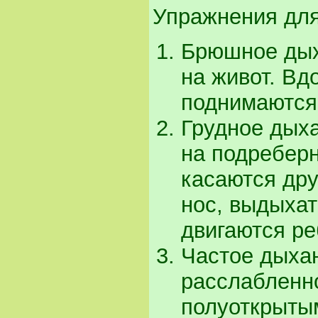
Упражнения для
Брюшное дыха
на живот. Вд
поднимаются,
Грудное дыха
на подреберн
касаются дру
нос, выдыхат
двигаются ре
Частое дыхан
расслабленн
полуоткрыты