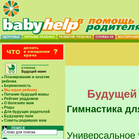
ЗДОРОВЬЕ
ПИТАНИЕ РЕБЕНКА
РАЗВИТИЕ РЕБЕНКА
СЛУЖБА 09
ВОСПИТАНИ
В РУБРИКЕ
Будущей маме
Планирование и зачатие
ребенка
Беременность
Будущей 
Мы ждем ребенка
Питание будущей мамы
Рейтинг роддомов
О болезнях мам
Гимнастика дл
Роды
Для будущих родителей
Будущему папе
Советы родивших мам
ПОИСК
Универсальное