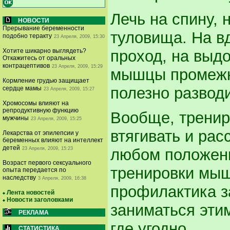
Лечь на спину, 
НОВОСТИ
Прерывание беременности
туловища. На вд
подобно теракту
23 Апреля, 2009, 15:30
проход, на выдо
Хотите шикарно выглядеть?
Откажитесь от оральных
контрацептивов
23 Апреля, 2009, 15:29
мышцы промежно
Кормление грудью защищает
полезно разводи
сердце мамы
23 Апреля, 2009, 15:27
Хромосомы влияют на
репродуктивную функцию
Вообще, тренир
мужчины
23 Апреля, 2009, 15:25
втягивать и ра
Лекарства от эпилепсии у
беременных влияют на интеллект
детей
23 Апреля, 2009, 15:23
любом положении
Возраст первого сексуального
тренировки мыш
опыта передается по
наследству
3 Апреля, 2009, 16:38
профилактика з
Лента новостей
Новости заголовками
заниматься этим
РЕКЛАМА
где угодно.
СТАТИСТИКА