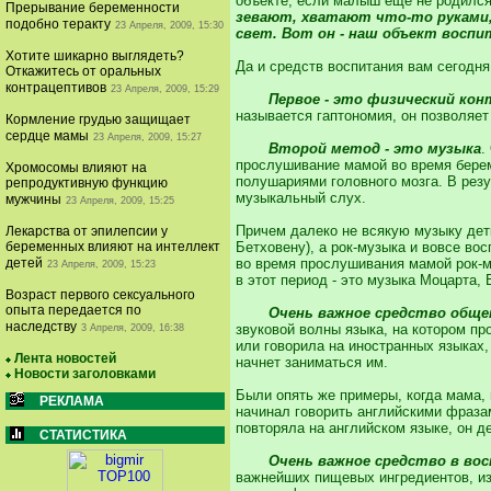
объекте, если малыш еще не родилс
Прерывание беременности
зевают, хватают что-то руками,
подобно теракту
23 Апреля, 2009, 15:30
свет. Вот он - наш объект воспи
Хотите шикарно выглядеть?
Да и средств воспитания вам сегодн
Откажитесь от оральных
контрацептивов
23 Апреля, 2009, 15:29
Первое - это физический кон
называется гаптономия, он позволяет
Кормление грудью защищает
сердце мамы
23 Апреля, 2009, 15:27
Второй метод - это музыка
.
прослушивание мамой во время берем
Хромосомы влияют на
полушариями головного мозга. В резу
репродуктивную функцию
музыкальный слух.
мужчины
23 Апреля, 2009, 15:25
Причем далеко не всякую музыку дет
Лекарства от эпилепсии у
беременных влияют на интеллект
Бетховену), а рок-музыка и вовсе во
детей
во время прослушивания мамой рок-му
23 Апреля, 2009, 15:23
в этот период - это музыка Моцарта, 
Возраст первого сексуального
опыта передается по
Очень важное средство общен
наследству
звуковой волны языка, на котором пр
3 Апреля, 2009, 16:38
или говорила на иностранных языках,
Лента новостей
начнет заниматься им.
Новости заголовками
Были опять же примеры, когда мама, 
РЕКЛАМА
начинал говорить английскими фразам
повторяла на английском языке, он д
СТАТИСТИКА
Очень важное средство в во
важнейших пищевых ингредиентов, изо