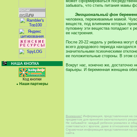
может сформироваться посредственно
забывать, что стиль питания мамы ф
Эмоциональный фон беремен
человека, переживаемые мамой. Чувст
веществ, под влиянием которых прои
пуповину эти вещества попадают к ре
ее настроения.
После 20-22 недель у ребенка могут 
всего дородового периода находился 
значительными психическими отклонен
ее положительные стороны. В этом с
НАША КНОПКА
Вокруг нас, конечно же, достаточно 
барьеры. И беременная женщина обяз
Код кнопки
Наши партнеры
Внимание!
Информация, представленная на сай
предметом для принятия окончательного решен
Не забывайте: каждый ребенок уникален и общи
советоваться с врачом, даже в отношении про
Справочная информация представленная на сай
сайта.