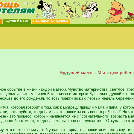
Е
БУДУЩЕЙ МАМЕ
НАРОДНАЯ МЕДИЦИНА
Будущей маме :: Мы ждем ребен
тное событие в жизни каждой матери. Чувство материнства, светлое, тр
целых девять месяцев был связан с матерью буквально душой и телом.
есяцев до его рождения, то есть практически с первых недель беременн
итча, которая говорит о том, как к мудрецу пришли мама и папа, у кото
ажи, пожалуйста, когда нам начать воспитывать своего ребенка?" На что
ание - это процесс, который начинается не с "сознательного" возраста 
с досадой в момент, когда наш малыш нас не слушается: "Откуда все это
у, что в отношении детей у нас есть средства воспитания: есть кнут и 