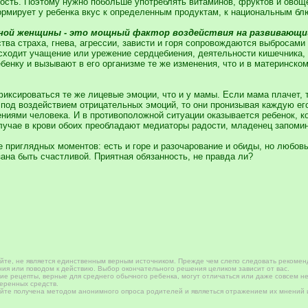
сть. Поэтому нужно побольше употреблять витаминов, фруктов и овощей
ормирует у ребенка вкус к определенным продуктам, к национальным бл
ной женщины - это мощный фактор воздействия на развивающий
ва страха, гнева, агрессии, зависти и горя сопровождаются выбросами
сходит учащение или урежение сердцебиения, деятельности кишечника, 
бенку и вызывают в его организме те же изменения, что и в материнско
фиксироваться те же лицевые эмоции, что и у мамы. Если мама плачет, 
под воздействием отрицательных эмоций, то они пронизывая каждую его
иями человека. И в противоположной ситуации оказывается ребенок, ко
лучае в крови обоих преобладают медиаторы радости, младенец запомин
не приглядных моментов: есть и горе и разочарование и обиды, но любов
ана быть счастливой. Приятная обязанность, не правда ли?
те, не является единственным верным источником. Прежде чем слепо следовать рекомен
ия или поводом к действию. Выбор окончательного решения целиком зависит от вас.
е рецепты, верные для среднего обычного ребенка, могут отличаться или даже совсем не
веренных средств.
те получена методом анонимного опроса родителей и являеться отражением их мнений и