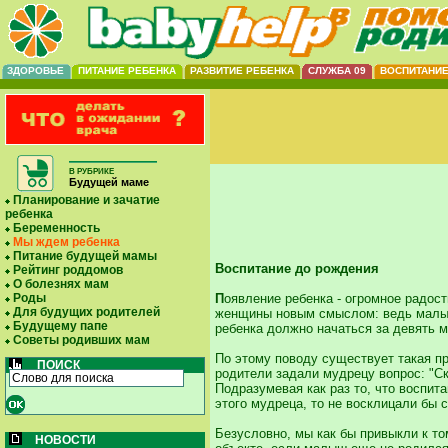
ЗДОРОВЬЕ
ПИТАНИЕ РЕБЕНКА
РАЗВИТИЕ РЕБЕНКА
СЛУЖБА 09
ВОСПИТАНИ
В РУБРИКЕ
Будущей маме
Планирование и зачатие
ребенка
Беременность
Мы ждем ребенка
Питание будущей мамы
Воспитание до рождения
Рейтинг роддомов
О болезнях мам
Роды
П
оявление ребенка - огромное радос
Для будущих родителей
женщины новым смыслом: ведь малыш 
Будущему папе
ребенка должно начаться за девять м
Советы родивших мам
По этому поводу существует такая пр
ПОИСК
родители задали мудрецу вопрос: "Ск
Подразумевая как раз то, что воспит
этого мудреца, то не восклицали бы 
Безусловно, мы как бы привыкли к том
НОВОСТИ