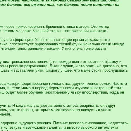
 уже могут наблюдать за каждым движением малыша: дети
м делают все именно так, как делают после появления на
 через прикосновения к брюшной стенки матери. Это метод
 в легком массаже брюшной стенки, поглаживании животика.
енную информацию. Ученые в настоящее время доказали, что
енка, способствует образованию тесной функционально связи между
чтением, иностранными языками. У них очень тонко развит
 них тревожное состояние (это прежде всего относится к Брамсу и
йроны ребенка разрушающе. Были случаи, и это опять же доказано, что
ушать и заставляли уйти. Самое лучшее, что маме стоит прослушивать
оса матери, формирование голоса отца, других членов семьи. Частота
чью, и, если мама в период беременности изучала иностранный язык
ыш будет более обучаем иностранному языку впоследствии, когда он
учить. И когда малыш уже активно стал разговаривать, он вдруг
лось, что те фразы, которые мама заучивала наизусть и часто
нания.
а здоровье будущего ребенка. Питание несбалансированное, недостаток
т исчезнуть и возможные таланты, и вместо высокого интеллекта