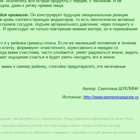
. Исключить все острые продукты с перцем, с чесноком. И не
юдам, даже к ритму приема пищи.
ся организм.
Он конструирует будущие эмоциональные реакции
 в кровь соответствующих медиаторов, то есть биологически активных
спазмов сосудов, подъем артериального давления; через плаценту и
м. И происходит не только повторение мимики матери, но и переживание
то и у ребенка гримасы плача. Если же маленький человечек в течение
 клетку, формируют эгоистичного, агрессивного и нередко со
гда мама счастлива, часто улыбается, умеет радоваться жизни, видеть
ает ощущение счастья и будет уметь находить его в жизни.
ь мамы к своему ребенку, способно предотвратить эти негативные
Автор: Светлана ШУКЛИНА
Источник:
http://www.womenmagazine.ru
дациям - посоветуйтесь со специалистом. Представленная информация не может быть
 подходить вашему ребенку. Поэтому следует иметь голову на плечах и всегда
 оценок, которые не обязательно совпадают с мнением и точкой зрения организаторов