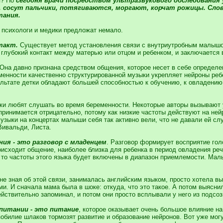
я? Но
сегодня врачи посредством ультразвукового обследования
 сосут пальчики, потягиваются, моргают, корчат рожицы. Слово
тания.
я психологи и медики предложат немало.
такт.
Существует метод установления связи с внутриутробным малышом
 глубокий контакт между матерью или отцом и ребенком, и заключается
 Она давно признана средством общения, которое несет в себе определ
енности качественно структурированной музыки укрепляет нейроны реб
льтате детки обладают большей способностью к обучению, к овладению 
ки любят слушать во время беременности. Некоторые авторы вызывают у
спринимается отрицательно, потому как низкие частоты действуют на не
зыки на концертах малыши себя так активно вели, что не давали ей сл
Вивальди, Листа.
ия - это разговор с младенцем
. Разговор формирует восприятие гол
оисходит общение, наиболее близка для ребенка в период овладения ре
 то частоты этого языка будет включены в диапазон приемлемости. Мал
не зная об этой связи, занималась английским языком, просто хотела вы
и. И сначала мама была в шоке: откуда, что это такое. А потом выясни
ействительно запоминал, и потом они просто всплывали у него из подсоз
спитании - это питание
, которое оказывает очень большое влияние н
билие шлаков тормозят развитие и образование нейронов. Вот уже могу