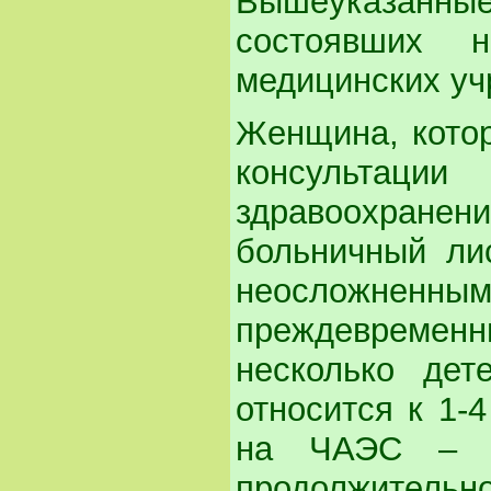
Вышеуказанн
состоявших 
медицинских уч
Женщина, котор
консультац
здравоохран
больничный ли
неосложнен
преждевременн
несколько де
относится к 1-
на ЧАЭС – о
продолжительно