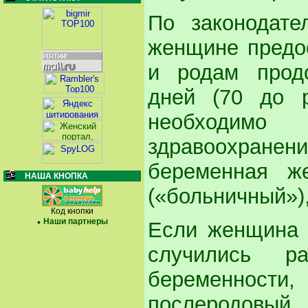
По законодате
женщине предос
и родам прод
дней (70 до 
необходимо
здравоохран
беременная же
НАША КНОПКА
(«больничный»)
Код кнопки
Наши партнеры
Если женщина 
случились р
беременности
послеродовы