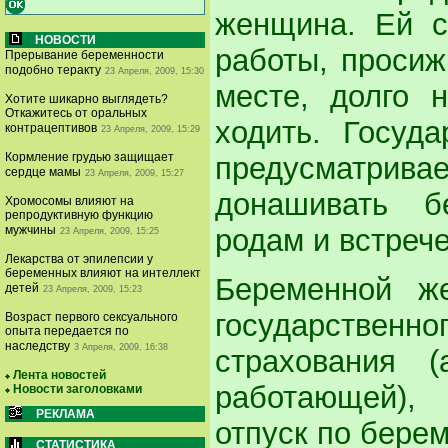
женщина. Ей с
НОВОСТИ
работы, просиж
Прерывание беременности
подобно теракту
23 Апреля, 2009, 15:30
месте, долго 
Хотите шикарно выглядеть?
Откажитесь от оральных
ходить. Госуд
контрацептивов
23 Апреля, 2009, 15:29
Кормление грудью защищает
предусматрива
сердце мамы
23 Апреля, 2009, 15:27
донашивать бе
Хромосомы влияют на
репродуктивную функцию
родам и встреч
мужчины
23 Апреля, 2009, 15:25
Лекарства от эпилепсии у
беременных влияют на интеллект
Беременной же
детей
23 Апреля, 2009, 15:23
государственно
Возраст первого сексуального
опыта передается по
наследству
3 Апреля, 2009, 16:38
страхования 
Лента новостей
работающей),
Новости заголовками
РЕКЛАМА
отпуск по бере
СТАТИСТИКА