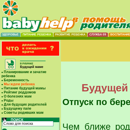
ЗДОРОВЬЕ
ПИТАНИЕ РЕБЕНКА
РАЗВИТИЕ РЕБЕНКА
СЛУЖБА 09
ВОСПИТАНИ
В РУБРИКЕ
Будущей маме
Планирование и зачатие
ребенка
Беременность
Будущей 
Мы ждем ребенка
Питание будущей мамы
Рейтинг роддомов
О болезнях мам
Отпуск по бер
Роды
Для будущих родителей
Будущему папе
Советы родивших мам
ПОИСК
Чем ближе род