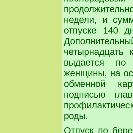
продолжительн
недели, и сум
отпуске 140 д
Дополнительн
четырнадцать 
выдается по
женщины, на ос
обменной кар
подписью гла
профилактичес
роды.
Отпуск по бере