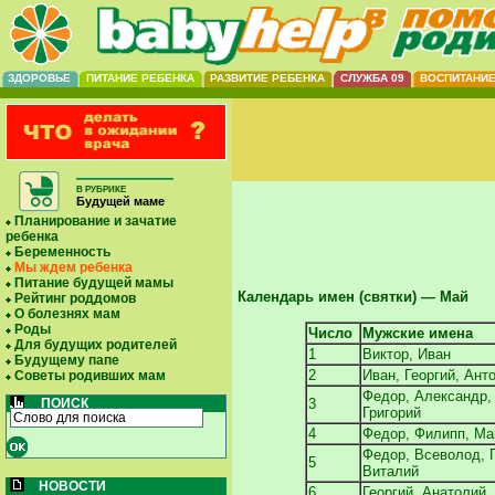
ЗДОРОВЬЕ
ПИТАНИЕ РЕБЕНКА
РАЗВИТИЕ РЕБЕНКА
СЛУЖБА 09
ВОСПИТАНИ
В РУБРИКЕ
Будущей маме
Планирование и зачатие
ребенка
Беременность
Мы ждем ребенка
Питание будущей мамы
Календарь имен (святки) — Май
Рейтинг роддомов
О болезнях мам
Роды
Число
Мужские имена
Для будущих родителей
1
Виктор, Иван
Будущему папе
2
Иван, Георгий, Ант
Советы родивших мам
Федор, Александр,
ПОИСК
3
Григорий
4
Федор, Филипп, Ма
Федор, Всеволод, 
5
Виталий
НОВОСТИ
6
Георгий, Анатолий