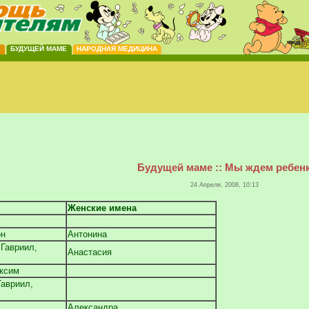
Е
БУДУЩЕЙ МАМЕ
НАРОДНАЯ МЕДИЦИНА
Будущей маме :: Мы ждем ребен
24 Апреля, 2008, 10:13
Женские имена
он
Антонина
 Гавриил,
Анастасия
ксим
Гавриил,
Александра