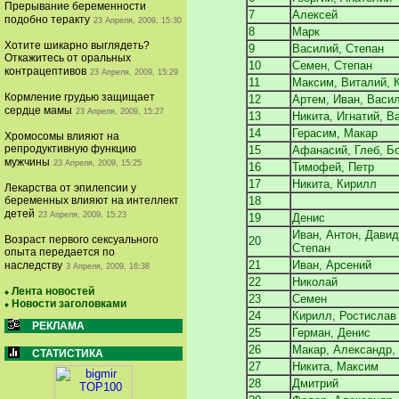
Прерывание беременности
7
Алексей
подобно теракту
23 Апреля, 2009, 15:30
8
Марк
Хотите шикарно выглядеть?
9
Василий, Степан
Откажитесь от оральных
10
Семен, Степан
контрацептивов
23 Апреля, 2009, 15:29
11
Максим, Виталий, 
Кормление грудью защищает
12
Артем, Иван, Васи
сердце мамы
23 Апреля, 2009, 15:27
13
Никита, Игнатий, В
14
Герасим, Макар
Хромосомы влияют на
репродуктивную функцию
15
Афанасий, Глеб, Б
мужчины
23 Апреля, 2009, 15:25
16
Тимофей, Петр
17
Никита, Кирилл
Лекарства от эпилепсии у
беременных влияют на интеллект
18
детей
23 Апреля, 2009, 15:23
19
Денис
Иван, Антон, Давид
Возраст первого сексуального
20
Степан
опыта передается по
21
Иван, Арсений
наследству
3 Апреля, 2009, 16:38
22
Николай
Лента новостей
23
Семен
Новости заголовками
24
Кирилл, Ростислав
РЕКЛАМА
25
Герман, Денис
26
Макар, Александр, 
СТАТИСТИКА
27
Никита, Максим
28
Дмитрий