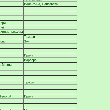
Валентина, Елизавета
Кирилл
лий
асилий, Максим
Тамара
орис
Зоя
Ирина
Варвара
, Михаил,
Таисия
Георгий
Ирина