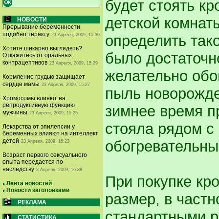
будет стоять кр
детской комнаты
НОВОСТИ
Прерывание беременности
подобно теракту
23 Апреля, 2009, 15:30
определить тако
Хотите шикарно выглядеть?
было достаточно
Откажитесь от оральных
контрацептивов
23 Апреля, 2009, 15:29
желательно обо
Кормление грудью защищает
сердце мамы
23 Апреля, 2009, 15:27
пыль новорожде
Хромосомы влияют на
репродуктивную функцию
зимнее время п
мужчины
23 Апреля, 2009, 15:25
стояла рядом с
Лекарства от эпилепсии у
беременных влияют на интеллект
детей
обогревательны
23 Апреля, 2009, 15:23
Возраст первого сексуального
опыта передается по
наследству
3 Апреля, 2009, 16:38
При покупке кр
Лента новостей
Новости заголовками
размер, в частн
РЕКЛАМА
стандартными р
СТАТИСТИКА