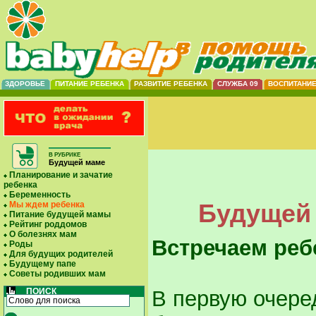
ЗДОРОВЬЕ
ПИТАНИЕ РЕБЕНКА
РАЗВИТИЕ РЕБЕНКА
СЛУЖБА 09
ВОСПИТАНИ
В РУБРИКЕ
Будущей маме
Планирование и зачатие
ребенка
Беременность
Будущей 
Мы ждем ребенка
Питание будущей мамы
Рейтинг роддомов
О болезнях мам
Встречаем реб
Роды
Для будущих родителей
Будущему папе
Советы родивших мам
ПОИСК
В первую очере