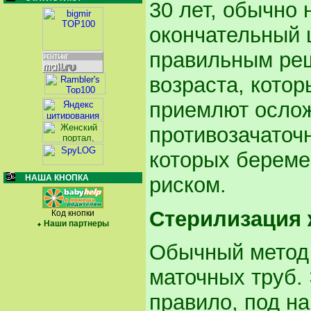
30 лет, обычно 
окончательный 
правильным реш
возраста, кото
приемлют ослож
противозачаточ
которых береме
риском.
НАША КНОПКА
Стерилизация
Код кнопки
Наши партнеры
Обычный метод 
маточных труб. 
правило, под н