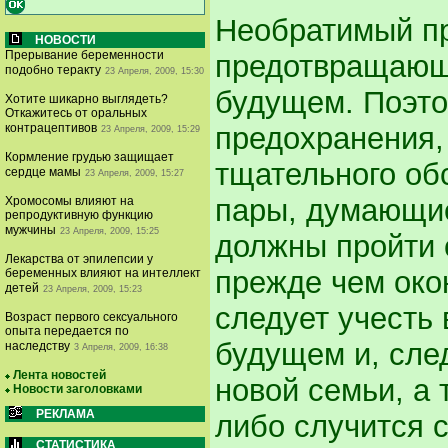
Необратимый пр
НОВОСТИ
Прерывание беременности
предотвращающ
подобно теракту
23 Апреля, 2009, 15:30
будущем. Поэто
Хотите шикарно выглядеть?
Откажитесь от оральных
предохранения,
контрацептивов
23 Апреля, 2009, 15:29
Кормление грудью защищает
тщательного об
сердце мамы
23 Апреля, 2009, 15:27
пары, думающие
Хромосомы влияют на
репродуктивную функцию
мужчины
23 Апреля, 2009, 15:25
должны пройти 
Лекарства от эпилепсии у
прежде чем око
беременных влияют на интеллект
детей
23 Апреля, 2009, 15:23
следует учесть
Возраст первого сексуального
опыта передается по
будущем и, сле
наследству
3 Апреля, 2009, 16:38
Лента новостей
новой семьи, а 
Новости заголовками
РЕКЛАМА
либо случится 
СТАТИСТИКА