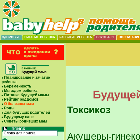
ЗДОРОВЬЕ
ПИТАНИЕ РЕБЕНКА
РАЗВИТИЕ РЕБЕНКА
СЛУЖБА 09
ВОСПИТАНИ
В РУБРИКЕ
Будущей маме
Планирование и зачатие
ребенка
Беременность
Будущей
Мы ждем ребенка
Питание будущей мамы
Рейтинг роддомов
О болезнях мам
Токсикоз
Роды
Для будущих родителей
Будущему папе
Советы родивших мам
ПОИСК
Акушеры-гинеко