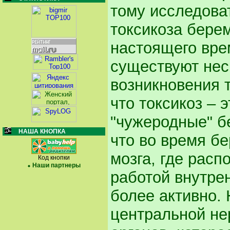
тому исследова
токсикоза бере
настоящего вре
существуют нес
возникновения т
что токсикоз –
"чужеродные" бе
НАША КНОПКА
что во время б
мозга, где рас
Код кнопки
Наши партнеры
работой внутре
более активно.
центральной не