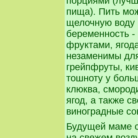
порциями (лучш
пища). Пить мо
щелочную воду 5
беременность -
фруктами, ягода
незаменимы дл
грейпфруты, ки
тошноту у боль
клюква, смород
ягод, а также с
виноградные со
Будущей маме с
на свежем возду