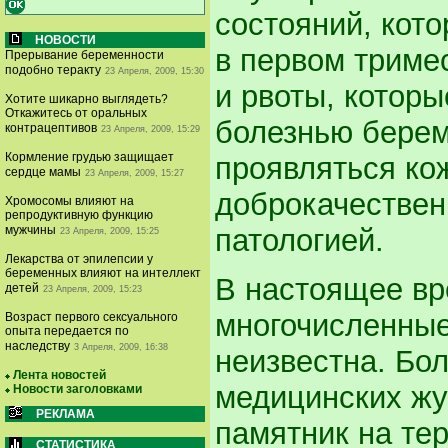
состояний, кот
НОВОСТИ
в первом триме
Прерывание беременности
подобно теракту
23 Апреля, 2009, 15:30
и рвоты, которы
Хотите шикарно выглядеть?
Откажитесь от оральных
болезнью берем
контрацептивов
23 Апреля, 2009, 15:29
Кормление грудью защищает
проявляться ко
сердце мамы
23 Апреля, 2009, 15:27
доброкачествен
Хромосомы влияют на
репродуктивную функцию
патологией.
мужчины
23 Апреля, 2009, 15:25
Лекарства от эпилепсии у
беременных влияют на интеллект
В настоящее вр
детей
23 Апреля, 2009, 15:23
многочисленные
Возраст первого сексуального
опыта передается по
наследству
3 Апреля, 2009, 16:38
неизвестна. Бол
Лента новостей
медицинских ж
Новости заголовками
РЕКЛАМА
памятник на те
СТАТИСТИКА