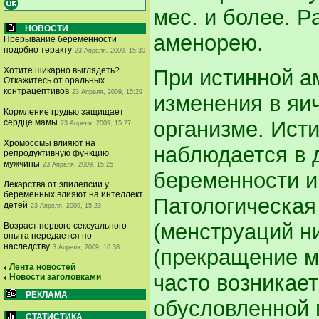
мес. и более. 
НОВОСТИ
аменорею.
Прерывание беременности
подобно теракту
23 Апреля, 2009, 15:30
При истинной а
Хотите шикарно выглядеть?
Откажитесь от оральных
контрацептивов
23 Апреля, 2009, 15:29
изменения в яи
Кормление грудью защищает
организме. Ист
сердце мамы
23 Апреля, 2009, 15:27
Хромосомы влияют на
наблюдается в 
репродуктивную функцию
мужчины
23 Апреля, 2009, 15:25
беременности и
Лекарства от эпилепсии у
беременных влияют на интеллект
Патологическая
детей
23 Апреля, 2009, 15:23
(менструаций ни
Возраст первого сексуального
опыта передается по
наследству
3 Апреля, 2009, 16:38
(прекращение м
Лента новостей
часто возникает
Новости заголовками
РЕКЛАМА
обусловленной п
СТАТИСТИКА