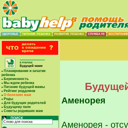
ЗДОРОВЬЕ
ПИТАНИЕ РЕБЕНКА
РАЗВИТИЕ РЕБЕНКА
СЛУЖБА 09
ВОСПИТАНИ
В РУБРИКЕ
Будущей маме
Планирование и зачатие
ребенка
Беременность
Будущей
Мы ждем ребенка
Питание будущей мамы
Рейтинг роддомов
О болезнях мам
Аменорея
Роды
Для будущих родителей
Будущему папе
Советы родивших мам
ПОИСК
Аменорея - отсу