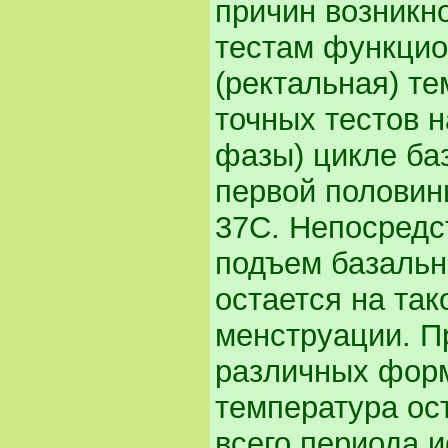
причин возникн
тестам функцио
(ректальная) те
точных тестов 
фазы) цикле ба
первой половин
37С. Непосредс
подъем базально
остается на та
менструации. П
различных форм
температура ос
всего периода 