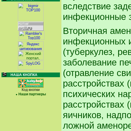
вследствие зад
инфекционные з
Вторичная амен
инфекционных и
(туберкулез, ре
заболевание печ
(отравление св
НАША КНОПКА
расстройствах 
Код кнопки
психических на
Наши партнеры
расстройствах 
яичников, надп
ложной аменоре