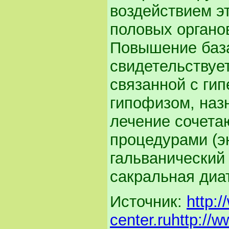
воздействием э
половых органо
Повышение баз
свидетельствуе
связанной с ги
гипофизом, наз
лечение сочета
процедурами (э
гальванический
сакральная диат
Источник:
http:
center.ru
http://w