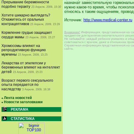
Прерывание беременности
назначат заместительную гормональн
подобно теракту
нужно какое-то время, чтобы психоло
23 Апреля, 2009, 15:30
относясь к таким ощущениям, провод
Хотите шикарно выглядеть?
Откажитесь от оральных
Источник:
http://www.medical-center.ru
контрацептивов
23 Апреля, 2009, 15:29
Внимание!
Информация, представленная на сай
Кормление грудью защищает
предметом для принятия окончательного решен
сердце мамы
23 Апреля, 2009, 15:27
Не забывайте: каждый ребенок уникален и общи
советоваться с врачом, даже в отношении про
Справочная информация представленная на сай
Хромосомы влияют на
сайта.
репродуктивную функцию
мужчины
23 Апреля, 2009, 15:25
Лекарства от эпилепсии у
беременных влияют на интеллект
детей
23 Апреля, 2009, 15:23
Возраст первого сексуального
опыта передается по
наследству
3 Апреля, 2009, 16:38
Лента новостей
Новости заголовками
РЕКЛАМА
СТАТИСТИКА