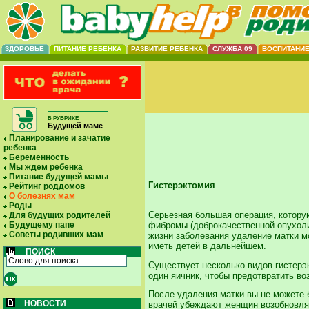
ЗДОРОВЬЕ
ПИТАНИЕ РЕБЕНКА
РАЗВИТИЕ РЕБЕНКА
СЛУЖБА 09
ВОСПИТАНИ
В РУБРИКЕ
Будущей маме
Планирование и зачатие
ребенка
Беременность
Мы ждем ребенка
Питание будущей мамы
Гистерэктомия
Рейтинг роддомов
О болезнях мам
Роды
Серьезная большая операция, которую
Для будущих родителей
фибромы (доброкачественной опухоли
Будущему папе
Советы родивших мам
жизни заболевания удаление матки м
иметь детей в дальнейшем.
ПОИСК
Существует несколько видов гистерэ
один яичник, чтобы предотвратить в
После удаления матки вы не можете 
НОВОСТИ
врачей убеждают женщин возобновлять