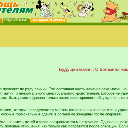
Е
БУДУЩЕЙ МАМЕ
НАРОДНАЯ МЕДИЦИНА
Будущей маме :: О болезнях ма
 проводят по ряду причин. Это составная часть лечения рака матки, но
) матки, и ненормального менструального кровотечения, которое не уда
ожет быть рекомендовано только после всестороннего обсуждения этого 
ктомии, которые определяются местом разреза и сохранением или удале
озможные гормональные сдвиги в организме женщины после операции.
больше иметь детей и у вас прекращаются менструации. Однако вы сох
 половые отношения, как только они поправятся после операции. Если 