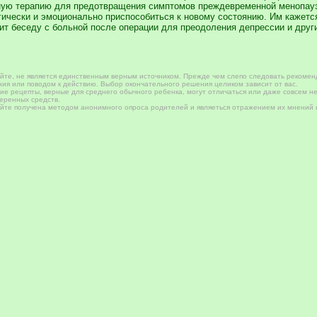
ую терапию для предотвращения симптомов преждевременной менопаузы
гически и эмоционально приспособиться к новому состоянию. Им кажется
ит беседу с больной после операции для преодоления депрессии и друг
те, не является единственным верным источником. Прежде чем слепо следовать рекомен
ия или поводом к действию. Выбор окончательного решения целиком зависит от вас.
е рецепты, верные для среднего обычного ребенка, могут отличаться или даже совсем не
веренных средств.
те получена методом анонимного опроса родителей и являеться отражением их мнений и