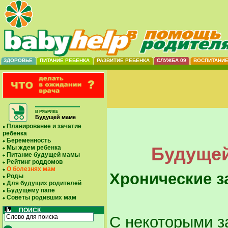
ЗДОРОВЬЕ
ПИТАНИЕ РЕБЕНКА
РАЗВИТИЕ РЕБЕНКА
СЛУЖБА 09
ВОСПИТАНИ
В РУБРИКЕ
Будущей маме
Планирование и зачатие
ребенка
Беременность
Будущей
Мы ждем ребенка
Питание будущей мамы
Рейтинг роддомов
О болезнях мам
Хронические з
Роды
Для будущих родителей
Будущему папе
Советы родивших мам
ПОИСК
С некоторыми з