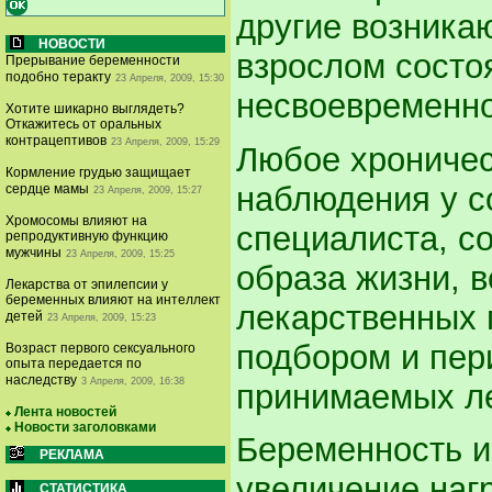
другие возникаю
НОВОСТИ
взрослом состоя
Прерывание беременности
подобно теракту
23 Апреля, 2009, 15:30
несвоевременно
Хотите шикарно выглядеть?
Откажитесь от оральных
контрацептивов
23 Апреля, 2009, 15:29
Любое хроничес
Кормление грудью защищает
наблюдения у с
сердце мамы
23 Апреля, 2009, 15:27
Хромосомы влияют на
специалиста, с
репродуктивную функцию
мужчины
23 Апреля, 2009, 15:25
образа жизни, 
Лекарства от эпилепсии у
беременных влияют на интеллект
лекарственных 
детей
23 Апреля, 2009, 15:23
подбором и пер
Возраст первого сексуального
опыта передается по
наследству
3 Апреля, 2009, 16:38
принимаемых ле
Лента новостей
Новости заголовками
Беременность и
РЕКЛАМА
увеличение нагр
СТАТИСТИКА