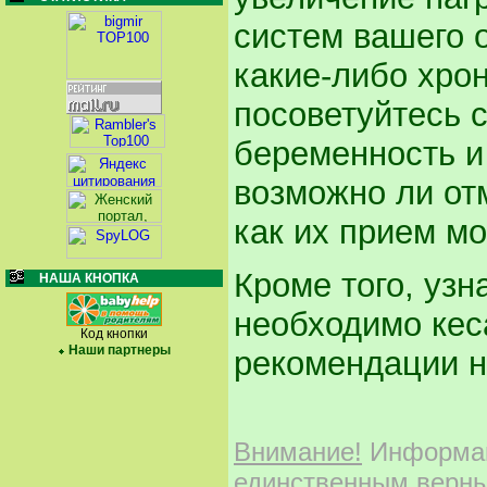
систем вашего о
какие-либо хро
посоветуйтесь 
беременность и 
возможно ли от
как их прием мо
Кроме того, узн
НАША КНОПКА
необходимо кес
Код кнопки
Наши партнеры
рекомендации н
Внимание!
Информаци
единственным верны