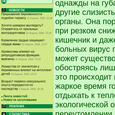
однажды на губ
другие слизисты
НОВОСТИ
Прерывание беременности
подобно теракту
23 Апреля, 2009, 15:30
органы. Она пор
Хотите шикарно выглядеть?
при резком сниж
Откажитесь от оральных
контрацептивов
23 Апреля, 2009, 15:29
кишечник и даже
Кормление грудью защищает
сердце мамы
23 Апреля, 2009, 15:27
больных вирус 
Хромосомы влияют на
репродуктивную функцию
может существо
мужчины
23 Апреля, 2009, 15:25
обостряясь лиш
Лекарства от эпилепсии у
беременных влияют на интеллект
детей
это происходит 
23 Апреля, 2009, 15:23
Возраст первого сексуального
жаркое время г
опыта передается по
наследству
3 Апреля, 2009, 16:38
отдыхать к теп
Лента новостей
Новости заголовками
экологической 
РЕКЛАМА
переутомлении и
СТАТИСТИКА