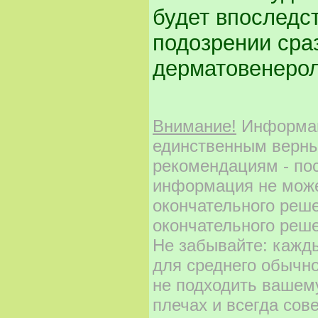
будет впоследс
подозрении сра
дерматовенероло
Внимание!
Информаци
единственным верны
рекомендациям - по
информация не може
окончательного реш
окончательного реше
Не забывайте: кажд
для среднего обычно
не подходить вашему
плечах и всегда сов