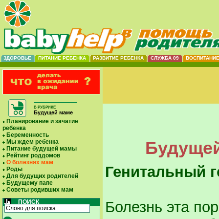
ЗДОРОВЬЕ
ПИТАНИЕ РЕБЕНКА
РАЗВИТИЕ РЕБЕНКА
СЛУЖБА 09
ВОСПИТАНИ
В РУБРИКЕ
Будущей маме
Планирование и зачатие
ребенка
Беременность
Будущей
Мы ждем ребенка
Питание будущей мамы
Рейтинг роддомов
О болезнях мам
Генитальный г
Роды
Для будущих родителей
Будущему папе
Советы родивших мам
ПОИСК
Болезнь эта пор