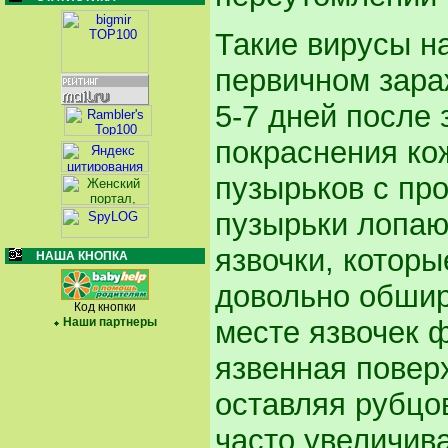
Такие вирусы н
первичном зара
5-7 дней после 
покраснения ко
пузырьков с пр
пузырьки лопают
язвочки, которы
НАША КНОПКА
довольно обшир
Код кнопки
месте язвочек 
Наши партнеры
язвенная повер
оставляя рубцо
часто увеличив