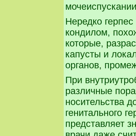
мочеиспускании
Нередко герпес
кондилом, похо
которые, разра
капусты и лока
органов, промеж
При внутриутро
различные пора
носительства д
генитального ге
представляет з
врачи даже счит