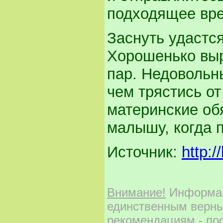
подходящее вре
Заснуть удастся
Хорошенько выр
пар. Недовольн
чем трястись о
материнские об
малышу, когда п
Источник:
http:/
Внимание!
Информаци
единственным верны
рекомендациям - по