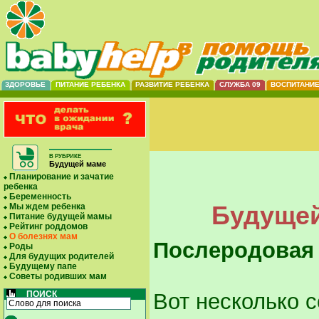
ЗДОРОВЬЕ
ПИТАНИЕ РЕБЕНКА
РАЗВИТИЕ РЕБЕНКА
СЛУЖБА 09
ВОСПИТАНИ
В РУБРИКЕ
Будущей маме
Планирование и зачатие
ребенка
Беременность
Будущей
Мы ждем ребенка
Питание будущей мамы
Рейтинг роддомов
О болезнях мам
Послеродовая
Роды
Для будущих родителей
Будущему папе
Советы родивших мам
ПОИСК
Вот несколько с