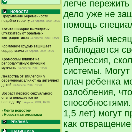
легче пережить 
дело уже не за
НОВОСТИ
Прерывание беременности
подобно теракту
23 Апреля, 2009, 15:30
помощь специал
Хотите шикарно выглядеть?
Откажитесь от оральных
В первый месяц
контрацептивов
23 Апреля, 2009, 15:29
Кормление грудью защищает
наблюдается св
сердце мамы
23 Апреля, 2009, 15:27
депрессия, ско
Хромосомы влияют на
репродуктивную функцию
системы. Могут 
мужчины
23 Апреля, 2009, 15:25
Лекарства от эпилепсии у
плач ребенка м
беременных влияют на интеллект
детей
23 Апреля, 2009, 15:23
озлобления, чт
Возраст первого сексуального
опыта передается по
способностями. 
наследству
3 Апреля, 2009, 16:38
1,5 лет) могут 
Лента новостей
Новости заголовками
как отвращение 
РЕКЛАМА
СТАТИСТИКА