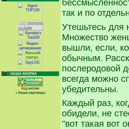
бессмысленност
так и по отдель
Утешьтесь для н
Множество женщ
вышли, если, ко
обычным. Расс
послеродовой д
НАША КНОПКА
всегда можно с
убедительны.
Код кнопки
Наши партнеры
Каждый раз, ког
обидели, не сте
"вот такая вот 