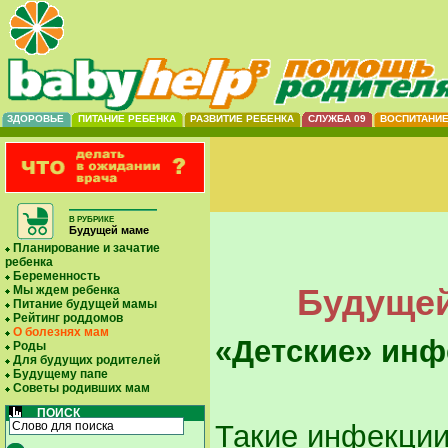
ЗДОРОВЬЕ
ПИТАНИЕ РЕБЕНКА
РАЗВИТИЕ РЕБЕНКА
СЛУЖБА 09
ВОСПИТАНИ
В РУБРИКЕ
Будущей маме
Планирование и зачатие
ребенка
Беременность
Будущей
Мы ждем ребенка
Питание будущей мамы
Рейтинг роддомов
О болезнях мам
«Детские» инф
Роды
Для будущих родителей
Будущему папе
Советы родивших мам
ПОИСК
Такие инфекции,