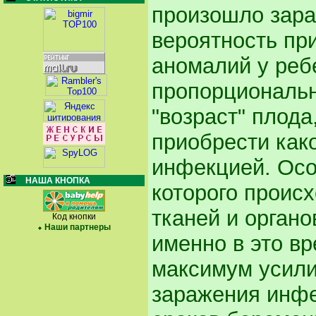
произошло зара
вероятность пр
аномалий у реб
пропорциональн
"возраст" плода
приобрести как
инфекцией. Осо
НАША КНОПКА
которого проис
тканей и органо
Код кнопки
Наши партнеры
именно в это в
максимум усили
заражения инфе