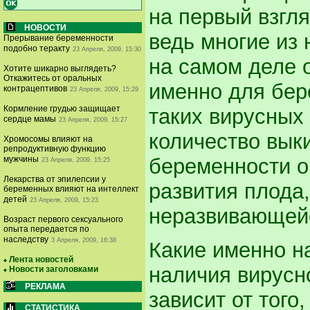
на первый взгл
НОВОСТИ
ведь многие из 
Прерывание беременности
подобно теракту
23 Апреля, 2009, 15:30
на самом деле 
Хотите шикарно выглядеть?
Откажитесь от оральных
именно для бер
контрацептивов
23 Апреля, 2009, 15:29
Кормление грудью защищает
таких вирусных
сердце мамы
23 Апреля, 2009, 15:27
количество вык
Хромосомы влияют на
репродуктивную функцию
беременности о
мужчины
23 Апреля, 2009, 15:25
Лекарства от эпилепсии у
развития плода
беременных влияют на интеллект
детей
23 Апреля, 2009, 15:23
неразвивающей
Возраст первого сексуального
опыта передается по
наследству
3 Апреля, 2009, 16:38
Какие именно н
Лента новостей
наличия вирусн
Новости заголовками
РЕКЛАМА
зависит от того
СТАТИСТИКА