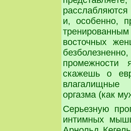
расслабляются
и, особенно, п
тренированн
восточных жен
безболезненн
промежности 
скажешь о евр
влагалищные
оргазма (как муж
Серьезную про
интимных мышц
Арнольд Кегель