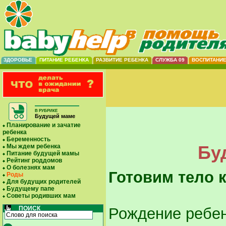
ЗДОРОВЬЕ
ПИТАНИЕ РЕБЕНКА
РАЗВИТИЕ РЕБЕНКА
СЛУЖБА 09
ВОСПИТАНИ
В РУБРИКЕ
Будущей маме
Планирование и зачатие
ребенка
Беременность
Бу
Мы ждем ребенка
Питание будущей мамы
Рейтинг роддомов
О болезнях мам
Готовим тело 
Роды
Для будущих родителей
Будущему папе
Советы родивших мам
ПОИСК
Рождение ребен