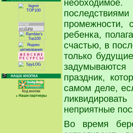
необходимое.
последствия
промежности, 
ребенка, полага
счастью, в пос
только будущие
задумываются
праздник, кото
НАША КНОПКА
самом деле, ес
Код кнопки
ликвидирова
Наши партнеры
неприятные пос
Во время бер