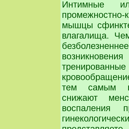
Интимные ил
промежностно-к
мышцы сфинкте
влагалища. Че
безболезненн
возникнове
тренированны
кровообращени
тем самым пр
снижают мен
воспаления 
гинекологиче
представляет