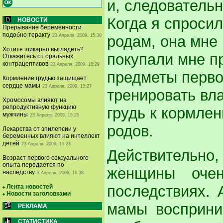
и, следовательн
Когда я спросил
НОВОСТИ
Прерывание беременности
подобно теракту
23 Апреля, 2009, 15:30
родам, она мне 
Хотите шикарно выглядеть?
покупали мне пр
Откажитесь от оральных
контрацептивов
23 Апреля, 2009, 15:29
предметы перво
Кормление грудью защищает
сердце мамы
23 Апреля, 2009, 15:27
тренировать вл
Хромосомы влияют на
репродуктивную функцию
грудь к кормле
мужчины
23 Апреля, 2009, 15:25
родов.
Лекарства от эпилепсии у
беременных влияют на интеллект
детей
23 Апреля, 2009, 15:23
Действительно,
Возраст первого сексуального
опыта передается по
женщины оче
наследству
3 Апреля, 2009, 16:38
последствиях. 
Лента новостей
Новости заголовками
мамы восприни
РЕКЛАМА
СТАТИСТИКА