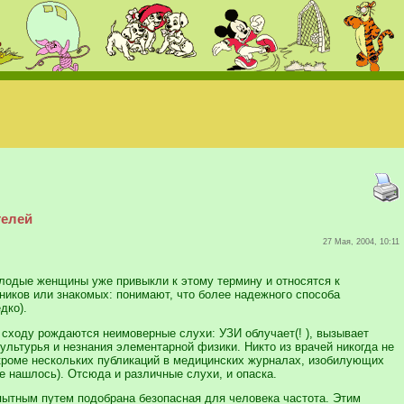
телей
27 Мая, 2004, 10:11
лодые женщины уже привыкли к этому термину и относятся к
ников или знакомых: понимают, что более надежного способа
дко).
 сходу рождаются неимоверные слухи: УЗИ облучает(! ), вызывает
ультурья и незнания элементарной физики. Никто из врачей никогда не
(кроме нескольких публикаций в медицинских журналах, изобилующих
е нашлось). Отсюда и различные слухи, и опаска.
пытным путем подобрана безопасная для человека частота. Этим