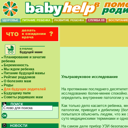
ЗДОРОВЬЕ
ПИТАНИЕ РЕБЕНКА
РАЗВИТИЕ РЕБЕНКА
СЛУЖБА 09
ВОСПИТАНИ
В РУБРИКЕ
Будущей маме
Планирование и зачатие
ребенка
Беременность
Мы ждем ребенка
Питание будущей мамы
Ультразвуковое исследование
Рейтинг роддомов
О болезнях мам
Роды
На протяжении последнего десятилет
Для будущих родителей
исследованию более-менее спокойно.
Будущему папе
Советы родивших мам
определить внутренние патологии у на
ПОИСК
Как только дело касается ребенка, м
патологии, приводит к дебилизму (бо
попытался объяснить людям, что же 
суто медицинскими терминами и одной
НОВОСТИ
На самом деле прибор УЗИ безопасен