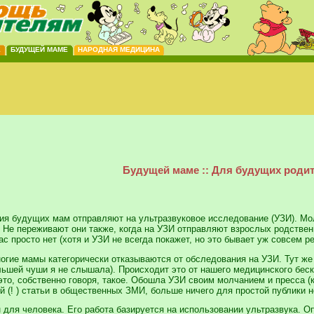
Е
БУДУЩЕЙ МАМЕ
НАРОДНАЯ МЕДИЦИНА
Будущей маме :: Для будущих роди
ия будущих мам отправляют на ультразвуковое исследование (УЗИ). Мо
 Не переживают они также, когда на УЗИ отправляют взрослых родствен
с просто нет (хотя и УЗИ не всегда покажет, но это бывает уж совсем ре
ногие мамы категорически отказываются от обследования на УЗИ. Тут же
льшей чуши я не слышала). Происходит это от нашего медицинского беск
это, собственно говоря, такое. Обошла УЗИ своим молчанием и пресса 
 (! ) статьи в общественных ЗМИ, больше ничего для простой публики н
 для человека. Его работа базируется на использовании ультразвука. О