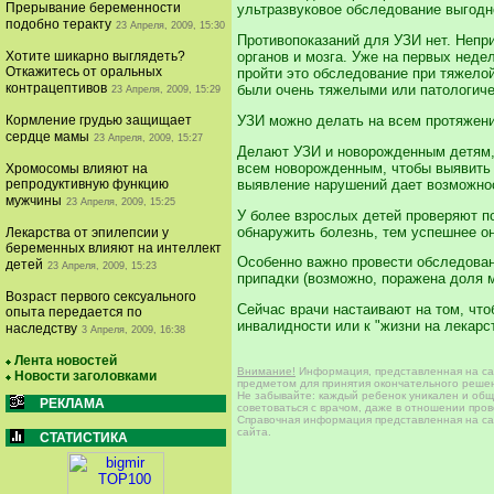
Прерывание беременности
ультразвуковое обследование выгодн
подобно теракту
23 Апреля, 2009, 15:30
Противопоказаний для УЗИ нет. Непри
Хотите шикарно выглядеть?
органов и мозга. Уже на первых нед
Откажитесь от оральных
пройти это обследование при тяжело
контрацептивов
были очень тяжелыми или патологиче
23 Апреля, 2009, 15:29
Кормление грудью защищает
УЗИ можно делать на всем протяжени
сердце мамы
23 Апреля, 2009, 15:27
Делают УЗИ и новорожденным детям,
всем новорожденным, чтобы выявить 
Хромосомы влияют на
выявление нарушений дает возможнос
репродуктивную функцию
мужчины
23 Апреля, 2009, 15:25
У более взрослых детей проверяют по
обнаружить болезнь, тем успешнее о
Лекарства от эпилепсии у
беременных влияют на интеллект
Особенно важно провести обследовани
детей
23 Апреля, 2009, 15:23
припадки (возможно, поражена доля мо
Возраст первого сексуального
Сейчас врачи настаивают на том, что
опыта передается по
инвалидности или к "жизни на лекарс
наследству
3 Апреля, 2009, 16:38
Лента новостей
Внимание!
Информация, представленная на сай
Новости заголовками
предметом для принятия окончательного решен
Не забывайте: каждый ребенок уникален и общи
РЕКЛАМА
советоваться с врачом, даже в отношении про
Справочная информация представленная на сай
сайта.
СТАТИСТИКА