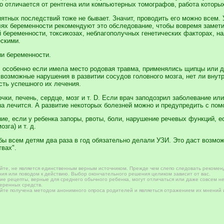
о отличается от рентгена или компьютерных томографов, работа которых
ятных последствий тоже не бывает. Значит, проводить его можно всем.
елях беременности рекомендуют это обследование, чтобы вовремя замет
й беременности, токсикозах, неблагополучных генетических факторах, н
скими.
и беременности.
 особенно если имела место родовая травма, применялись щипцы или 
возможные нарушения в развитии сосудов головного мозга, нет ли внут
ть успешного их лечения.
чки, печень, сердце, мозг и т. D. Если врач заподозрил заболевание или
на лечится. А развитие некоторых болезней можно и предупредить с по
е, если у ребенка запоры, рвоты, боли, нарушение речевых функций, е
зга) и т. д.
бы всем детям два раза в год обязательно делали УЗИ. Это даст возмо
твах".
те, не является единственным верным источником. Прежде чем слепо следовать рекомен
ия или поводом к действию. Выбор окончательного решения целиком зависит от вас.
е рецепты, верные для среднего обычного ребенка, могут отличаться или даже совсем не
веренных средств.
те получена методом анонимного опроса родителей и являеться отражением их мнений и