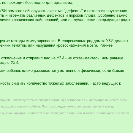
 не проходит бесследно для организма.
 УЗИ помогает обнаружить скрытые "дефекты" и патологии внутренних
ить и избежать различных дефектов и пороков плода. Особенно важно
аличии хронических заболеваний, или в случае, если предыдущие роды
другие методы стимулирования. В современных роддомах УЗИ делают
ренних гематом или нарушения кровоснабжения мозга. Раннее
 отклонение и отправил вас на УЗИ - не отказывайтесь: чем раньше
мощью УЗИ.
сли ребенок плохо развивается умственно и физически, если бывают
жность снизить количество тяжелых заболеваний, часто ведущих к
дациям - посоветуйтесь со специалистом. Представленная информация не может быть
 подходить вашему ребенку. Поэтому следует иметь голову на плечах и всегда
 оценок, которые не обязательно совпадают с мнением и точкой зрения организаторов