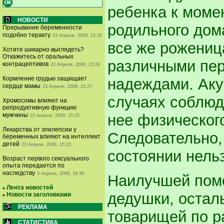
ребенка к моме
НОВОСТИ
родильного дом
Прерывание беременности
подобно теракту
23 Апреля, 2009, 15:30
все же рожениц
Хотите шикарно выглядеть?
Откажитесь от оральных
различными пе
контрацептивов
23 Апреля, 2009, 15:29
Кормление грудью защищает
надеждами. Аку
сердце мамы
23 Апреля, 2009, 15:27
случаях соблюд
Хромосомы влияют на
репродуктивную функцию
нее физического
мужчины
23 Апреля, 2009, 15:25
Лекарства от эпилепсии у
Следовательно, 
беременных влияют на интеллект
детей
23 Апреля, 2009, 15:23
состоянии нельз
Возраст первого сексуального
опыта передается по
наследству
3 Апреля, 2009, 16:38
Наилучшей помо
Лента новостей
дедушки, остал
Новости заголовками
РЕКЛАМА
товарищей по р
СТАТИСТИКА