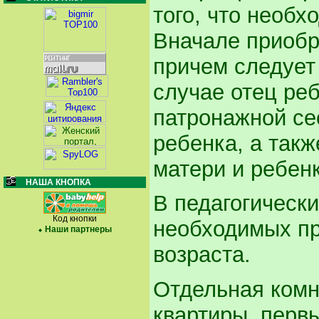
того, что необх
Вначале приобр
причем следует
случае отец ре
патронажной се
ребенка, а так
матери и ребенк
НАША КНОПКА
В педагогическ
Код кнопки
необходимых пр
Наши партнеры
возраста.
Отдельная комн
квартиры, перв