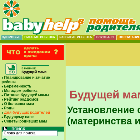
ЗДОРОВЬЕ
ПИТАНИЕ РЕБЕНКА
РАЗВИТИЕ РЕБЕНКА
СЛУЖБА 09
ВОСПИТАНИ
В РУБРИКЕ
Будущей маме
Планирование и зачатие
ребенка
Беременность
Будущей мам
Мы ждем ребенка
Питание будущей мамы
Рейтинг роддомов
О болезнях мам
Установление 
Роды
Для будущих родителей
Будущему папе
(материнства и
Советы родивших мам
ПОИСК