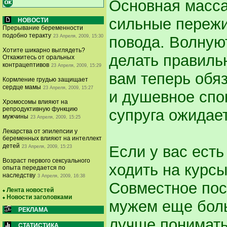
Основная масс
сильные пережи
НОВОСТИ
Прерывание беременности
подобно теракту
23 Апреля, 2009, 15:30
повода. Волную
Хотите шикарно выглядеть?
делать правильн
Откажитесь от оральных
контрацептивов
23 Апреля, 2009, 15:29
вам теперь обя
Кормление грудью защищает
сердце мамы
23 Апреля, 2009, 15:27
и душевное спо
Хромосомы влияют на
репродуктивную функцию
супруга ожидает
мужчины
23 Апреля, 2009, 15:25
Лекарства от эпилепсии у
беременных влияют на интеллект
детей
Если у вас есть
23 Апреля, 2009, 15:23
Возраст первого сексуального
ходить на курс
опыта передается по
наследству
3 Апреля, 2009, 16:38
Совместное пос
Лента новостей
Новости заголовками
мужем еще боль
РЕКЛАМА
лучше понимать 
СТАТИСТИКА