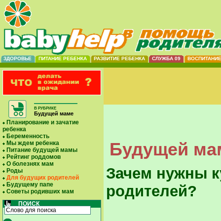
ЗДОРОВЬЕ
ПИТАНИЕ РЕБЕНКА
РАЗВИТИЕ РЕБЕНКА
СЛУЖБА 09
ВОСПИТАНИ
В РУБРИКЕ
Будущей маме
Планирование и зачатие
ребенка
Беременность
Будущей мам
Мы ждем ребенка
Питание будущей мамы
Рейтинг роддомов
О болезнях мам
Зачем нужны к
Роды
Для будущих родителей
Будущему папе
родителей?
Советы родивших мам
ПОИСК