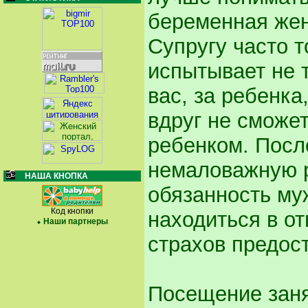
беременная жен
Супругу часто т
испытывает не т
вас, за ребенка
вдруг не сможет
ребенком. Посл
немаловажную р
НАША КНОПКА
обязанность муж
Код кнопки
находиться в от
Наши партнеры
страхов предост
Посещение заня