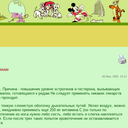
 мам
28 Мая, 2005, 13:13
са. Причина - повышение уровня эстрогенов и гестерона, вызывающих
а матки, готовящаяся к родам Не следует применять никаких лекарств
е проходит.
т тонкую слизистую оболочку дыхательных путей. Увлал воздух, можно
в, ежедневно принимать еще 250 мг витамина С (но только по
отечении из носа нужно либо сесть, либо встать и слегка наклониться
и. Если после трех таких попыток кровотечение не останавливается
а.