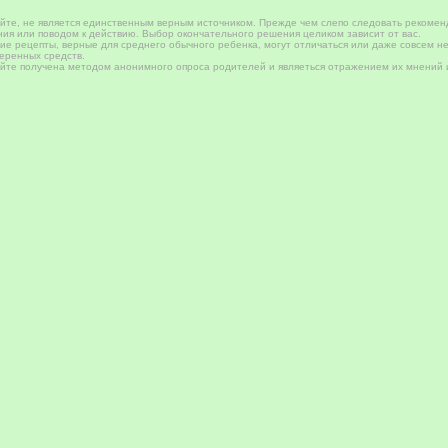
те, не является единственным верным источником. Прежде чем слепо следовать рекомен
ия или поводом к действию. Выбор окончательного решения целиком зависит от вас.
е рецепты, верные для среднего обычного ребенка, могут отличаться или даже совсем не
веренных средств.
те получена методом анонимного опроса родителей и являеться отражением их мнений и