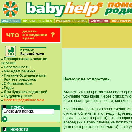
ЗДОРОВЬЕ
ПИТАНИЕ РЕБЕНКА
РАЗВИТИЕ РЕБЕНКА
СЛУЖБА 09
ВОСПИТАНИ
В РУБРИКЕ
Будущей маме
Планирование и зачатие
ребенка
Беременность
Мы ждем ребенка
Питание будущей мамы
Насморк не от простуды
Рейтинг роддомов
О болезнях мам
Роды
Бывает, что на протяжении всего сро
Для будущих родителей
усиление тока крови через слизистую 
Будущему папе
Советы родивших мам
или капель для носа - если, конечно
ПОИСК
Как правило, катар и кровотечение 
отчасти облегчить этот недуг. Для в
согласованию с врачом), это наверняк
вперед (ни в коем случае не ложитьс
(или повторяется очень часто) - эт
НОВОСТИ