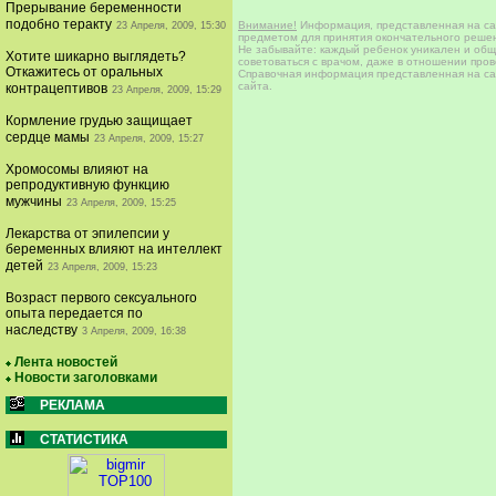
Прерывание беременности
подобно теракту
Внимание!
Информация, представленная на сай
23 Апреля, 2009, 15:30
предметом для принятия окончательного решен
Не забывайте: каждый ребенок уникален и общи
Хотите шикарно выглядеть?
советоваться с врачом, даже в отношении про
Откажитесь от оральных
Справочная информация представленная на сай
сайта.
контрацептивов
23 Апреля, 2009, 15:29
Кормление грудью защищает
сердце мамы
23 Апреля, 2009, 15:27
Хромосомы влияют на
репродуктивную функцию
мужчины
23 Апреля, 2009, 15:25
Лекарства от эпилепсии у
беременных влияют на интеллект
детей
23 Апреля, 2009, 15:23
Возраст первого сексуального
опыта передается по
наследству
3 Апреля, 2009, 16:38
Лента новостей
Новости заголовками
РЕКЛАМА
СТАТИСТИКА