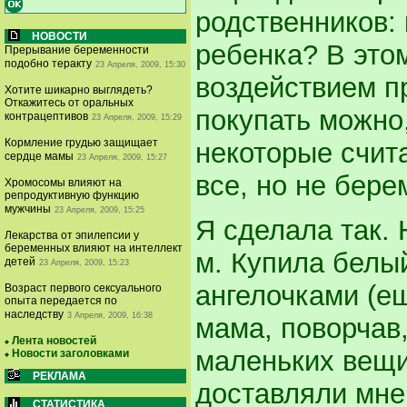
родственников:
НОВОСТИ
ребенка? В это
Прерывание беременности
подобно теракту
23 Апреля, 2009, 15:30
воздействием пр
Хотите шикарно выглядеть?
Откажитесь от оральных
покупать можно
контрацептивов
23 Апреля, 2009, 15:29
Кормление грудью защищает
некоторые счита
сердце мамы
23 Апреля, 2009, 15:27
все, но не бер
Хромосомы влияют на
репродуктивную функцию
мужчины
23 Апреля, 2009, 15:25
Я сделала так. 
Лекарства от эпилепсии у
беременных влияют на интеллект
м. Купила белы
детей
23 Апреля, 2009, 15:23
ангелочками (ещ
Возраст первого сексуального
опыта передается по
наследству
3 Апреля, 2009, 16:38
мама, поворчав
Лента новостей
маленьких вещи
Новости заголовками
РЕКЛАМА
доставляли мне
СТАТИСТИКА