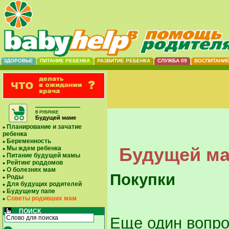
ЗДОРОВЬЕ
ПИТАНИЕ РЕБЕНКА
РАЗВИТИЕ РЕБЕНКА
СЛУЖБА 09
ВОСПИТАНИ
В РУБРИКЕ
Будущей маме
Планирование и зачатие
ребенка
Беременность
Будущей ма
Мы ждем ребенка
Питание будущей мамы
Рейтинг роддомов
О болезнях мам
Покупки
Роды
Для будущих родителей
Будущему папе
Советы родивших мам
ПОИСК
Еще один вопро