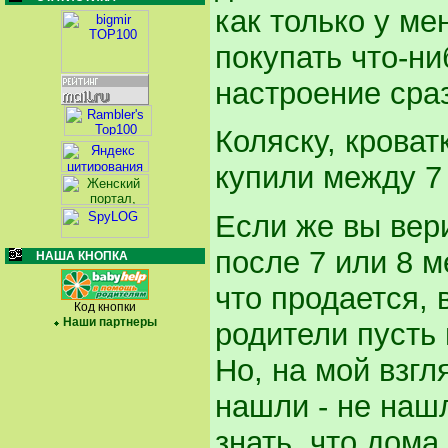
как только у ме
покупать что-ни
настроение сра
Коляску, крова
купили между 7
Если же вы вери
после 7 или 8 м
НАША КНОПКА
что продается,
Код кнопки
Наши партнеры
родители пусть 
Но, на мой взгля
нашли - не нашл
знать, что дома