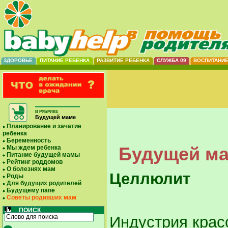
ЗДОРОВЬЕ
ПИТАНИЕ РЕБЕНКА
РАЗВИТИЕ РЕБЕНКА
СЛУЖБА 09
ВОСПИТАНИ
В РУБРИКЕ
Будущей маме
Планирование и зачатие
ребенка
Беременность
Будущей ма
Мы ждем ребенка
Питание будущей мамы
Рейтинг роддомов
О болезнях мам
Целлюлит
Роды
Для будущих родителей
Будущему папе
Советы родивших мам
ПОИСК
Индустрия крас