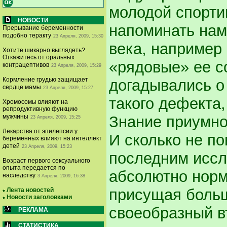
молодой спорти
НОВОСТИ
напоминать нам 
Прерывание беременности
подобно теракту
23 Апреля, 2009, 15:30
века, например
Хотите шикарно выглядеть?
Откажитесь от оральных
«рядовые» ее с
контрацептивов
23 Апреля, 2009, 15:29
Кормление грудью защищает
догадывались о
сердце мамы
23 Апреля, 2009, 15:27
такого дефекта,
Хромосомы влияют на
репродуктивную функцию
Знание приумно
мужчины
23 Апреля, 2009, 15:25
Лекарства от эпилепсии у
И сколько не по
беременных влияют на интеллект
детей
23 Апреля, 2009, 15:23
последним иссл
Возраст первого сексуального
опыта передается по
абсолютно норм
наследству
3 Апреля, 2009, 16:38
присущая больш
Лента новостей
Новости заголовками
своеобразный в
РЕКЛАМА
СТАТИСТИКА