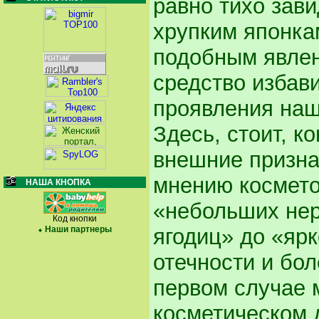
равно тихо зав
хрупким японка
подобным явлен
средство избави
проявления наш
Здесь, стоит, к
внешние призна
мнению космето
НАША КНОПКА
«небольших нер
Код кнопки
ягодиц» до «яр
Наши партнеры
отечности и бо
первом случае 
косметическом 