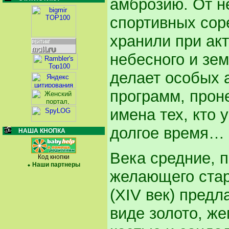
амброзию. От 
спортивных сор
хранили при ак
небесного и зе
делает особых 
программ, проне
имена тех, кто 
долгое время…
НАША КНОПКА
Века средние, 
Код кнопки
Наши партнеры
желающего стар
(XIV век) пред
виде золото, же