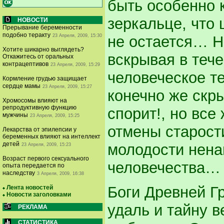
быть особенно к
зеркальце, что
НОВОСТИ
Прерывание беременности
подобно теракту
23 Апреля, 2009, 15:30
не остается… Н
Хотите шикарно выглядеть?
вскрывая в теч
Откажитесь от оральных
контрацептивов
23 Апреля, 2009, 15:29
человеческое те
Кормление грудью защищает
сердце мамы
23 Апреля, 2009, 15:27
конечно же скр
Хромосомы влияют на
репродуктивную функцию
спорит!, но вс
мужчины
23 Апреля, 2009, 15:25
отмены старост
Лекарства от эпилепсии у
беременных влияют на интеллект
детей
молодости нена
23 Апреля, 2009, 15:23
Возраст первого сексуального
человечества…
опыта передается по
наследству
3 Апреля, 2009, 16:38
Боги Древней Г
Лента новостей
Новости заголовками
удаль и тайну 
РЕКЛАМА
СТАТИСТИКА