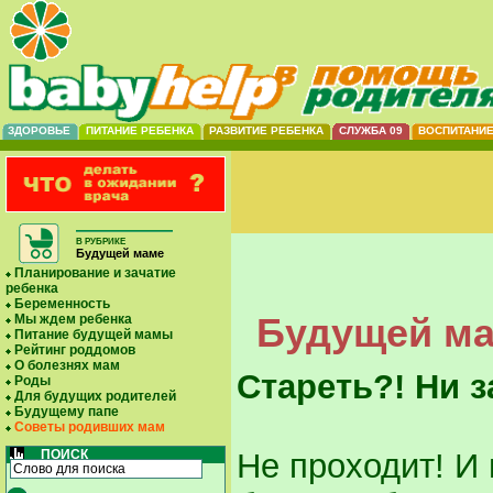
ЗДОРОВЬЕ
ПИТАНИЕ РЕБЕНКА
РАЗВИТИЕ РЕБЕНКА
СЛУЖБА 09
ВОСПИТАНИ
В РУБРИКЕ
Будущей маме
Планирование и зачатие
ребенка
Беременность
Будущей ма
Мы ждем ребенка
Питание будущей мамы
Рейтинг роддомов
О болезнях мам
Стареть?! Ни з
Роды
Для будущих родителей
Будущему папе
Советы родивших мам
ПОИСК
Не проходит! И 