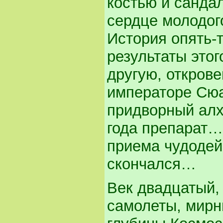
костью и санда
сердце молодог
История опять-
результаты этог
другую, откров
императоре Сюан
придворный алх
года препарат…
приема чудодей
скончался…
Век двадцатый,
самолеты, мирн