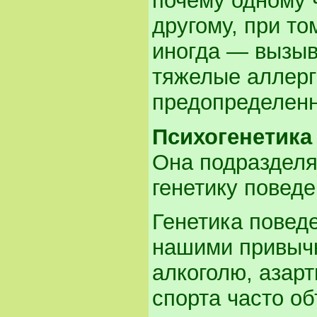
почему одному ч
другому, при то
иногда — вызыв
тяжелые аллерг
предопределен
Психогенетика
Она подразделя
генетику поведе
Генетика поведе
нашими привычк
алкоголю, азар
спорта часто о