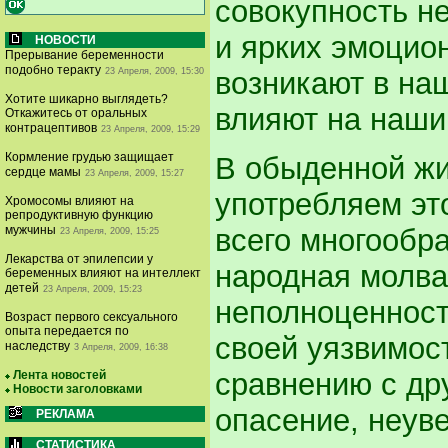
совокупность н
и ярких эмоцио
НОВОСТИ
Прерывание беременности
подобно теракту
23 Апреля, 2009, 15:30
возникают в на
Хотите шикарно выглядеть?
влияют на наш
Откажитесь от оральных
контрацептивов
23 Апреля, 2009, 15:29
Кормление грудью защищает
В обыденной жи
сердце мамы
23 Апреля, 2009, 15:27
употребляем эт
Хромосомы влияют на
репродуктивную функцию
всего многообр
мужчины
23 Апреля, 2009, 15:25
Лекарства от эпилепсии у
народная молва
беременных влияют на интеллект
детей
23 Апреля, 2009, 15:23
неполноценност
Возраст первого сексуального
опыта передается по
своей уязвимос
наследству
3 Апреля, 2009, 16:38
сравнению с дру
Лента новостей
Новости заголовками
опасение, неув
РЕКЛАМА
СТАТИСТИКА