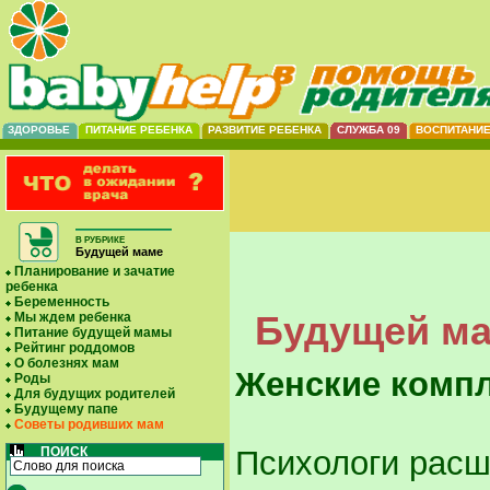
ЗДОРОВЬЕ
ПИТАНИЕ РЕБЕНКА
РАЗВИТИЕ РЕБЕНКА
СЛУЖБА 09
ВОСПИТАНИ
В РУБРИКЕ
Будущей маме
Планирование и зачатие
ребенка
Беременность
Будущей ма
Мы ждем ребенка
Питание будущей мамы
Рейтинг роддомов
О болезнях мам
Женские комп
Роды
Для будущих родителей
Будущему папе
Советы родивших мам
ПОИСК
Психологи рас