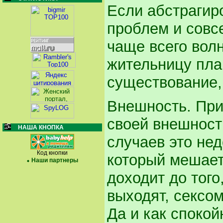
Если абстрагир
проблем и совс
чаще всего вол
жительницу пла
существование
Внешность. Пр
своей внешност
НАША КНОПКА
случаев это нед
Код кнопки
который мешает
Наши партнеры
доходит до того
выходят, сексом
Да и как спокой