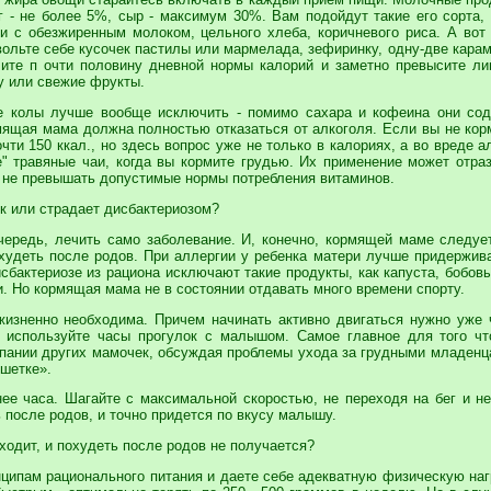
г - не более 5%, сыр - максимум 30%. Вам подойдут такие его сорта, 
ли с обезжиренным молоком, цельного хлеба, коричневого риса. А вот
ольте себе кусочек пастилы или мармелада, зефиринку, одну-две карам
чите п очти половину дневной нормы калорий и заметно превысите ли
у или свежие фрукты.
де колы лучше вообще исключить - помимо сахара и кофеина они со
мящая мама должна полностью отказаться от алкоголя. Если вы не корм
чти 150 ккал., но здесь вопрос уже не только в калориях, а во вреде
" травяные чаи, когда вы кормите грудью. Их применение может отраз
 не превышать допустимые нормы потребления витаминов.
ик или страдает дисбактериозом?
очередь, лечить само заболевание. И, конечно, кормящей маме следуе
худеть после родов. При аллергии у ребенка матери лучше придержив
сбактериозе из рациона исключают такие продукты, как капуста, бобов
и. Но кормящая мама не в состоянии отдавать много времени спорту.
 жизненно необходима. Причем начинать активно двигаться нужно уже 
о используйте часы прогулок с малышом. Самое главное для того чт
пании других мамочек, обсуждая проблемы ухода за грудными младенц
ушетке».
нее часа. Шагайте с максимальной скоростью, не переходя на бег и н
ь после родов, и точно придется по вкусу малышу.
уходит, и похудеть после родов не получается?
нципам рационального питания и даете себе адекватную физическую наг