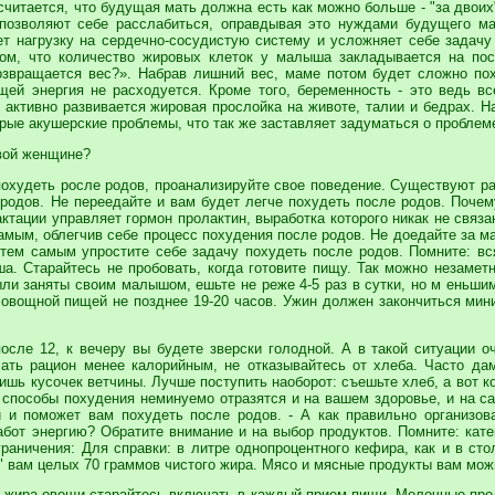
 считается, что будущая мать должна есть как можно больше - "за дво
 позволяют себе расслабиться, оправдывая это нуждами будущего ма
ет нагрузку на сердечно-сосудистую систему и усложняет себе задачу
м, что количество жировых клеток у малыша закладывается на посл
звращается вес?». Набрав лишний вес, маме потом будет сложно по
щей энергия не расходуется. Кроме того, беременность - это ведь в
ктивно развивается жировая прослойка на животе, талии и бедрах. Н
орые акушерские проблемы, что так же заставляет задуматься о проблем
овой женщине?
 похудеть росле родов, проанализируйте свое поведение. Существуют 
родов. Не переедайте и вам будет легче похудеть после родов. Почему
тации управляет гормон пролактин, выработка которого никак не связа
амым, облегчив себе процесс похудения после родов. Не доедайте за 
 тем самым упростите себе задачу похудеть после родов. Помните: в
. Старайтесь не пробовать, когда готовите пищу. Так можно незаметн
и заняты своим малышом, ешьте не реже 4-5 раз в сутки, но м еньшими
 овощной пищей не позднее 19-20 часов. Ужин должен закончиться мини
сле 12, к вечеру вы будете зверски голодной. А в такой ситуации оч
ать рацион менее калорийным, не отказывайтесь от хлеба. Часто да
ишь кусочек ветчины. Лучше поступить наоборот: съешьте хлеб, а вот 
 способы похудения неминуемо отразятся и на вашем здоровье, и на са
ый и поможет вам похудеть после родов. - А как правильно организов
от энергию? Обратите внимание и на выбор продуктов. Помните: кате
раничения: Для справки: в литре однопроцентного кефира, как и в ст
 вам целых 70 граммов чистого жира. Мясо и мясные продукты вам можно
з жира овощи старайтесь включать в каждый прием пищи. Молочные пр