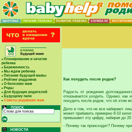
ЗДОРОВЬЕ
ПИТАНИЕ РЕБЕНКА
РАЗВИТИЕ РЕБЕНКА
СЛУЖБА 09
ВОСПИТАНИ
В РУБРИКЕ
Будущей маме
Планирование и зачатие
ребенка
Беременность
Мы ждем ребенка
Питание будущей мамы
Как похудеть после родов?
Рейтинг роддомов
О болезнях мам
Роды
Радость от рождения долгожданног
Для будущих родителей
отказывается уходить. Однако, как 
Будущему папе
Советы родивших мам
похудеть после родов, что об этом 
ПОИСК
Дело в том, что не все набирают ли
может прибавить примерно 8-10 кило
превышают эту цифру, набирая до 20
- Почему так происходит? Почему при
НОВОСТИ