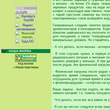
и молоко - не более 1% жира, творо
зерновых продуктов: каш на воде и
конфет и шоколадок вам тяжело, позв
с парой горсточек семечек вы полу
пакетированных соков выбирайте вод
Газированные сладкие напитки вро
ароматизаторов и консервантов. Кор
бокалом шампанского вы получите по
для похудения, а также "очищающие
минеральных добавок. Но старайтесь
- А что делать, если малыш - аллерг
НАША КНОПКА
- В этих случаях нужно, в первую 
рационального питания и желания по
вызвать реакцию у малыша. А при ди
Код кнопки
после родов, без физической нагрузк
Наши партнеры
- Физическая нагрузка после родов
выделять время специально, прост
отпущенное для гуляния время в ком
к физиопроцедурам – «спортзал на к
Ваша задача - быстро ходить не ме
немало калорий, т.е. помочь похудет
- Что делать, если вес все равно не 
- Если вы честно следуете всем при