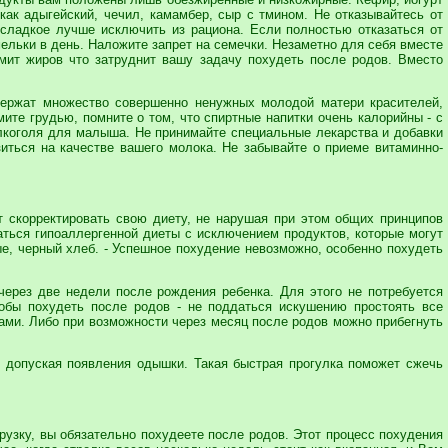
как адыгейский, чечил, камамбер, сыр с тмином. Не отказывайтесь от
 сладкое лучше исключить из рациона. Если полностью отказаться от
ельки в день. Наложите запрет на семечки. Незаметно для себя вместе
мит жиров что затруднит вашу задачу похудеть после родов. Вместо
держат множество совершенно ненужных молодой матери красителей,
ите грудью, помните о том, что спиртные напитки очень калорийны - с
 алкоголя для малыша. Не принимайте специальные лекарства и добавки
иться на качестве вашего молока. Не забывайте о приеме витаминно-
т скорректировать свою диету, не нарушая при этом общих принципов
аться гипоаллергенной диеты с исключением продуктов, которые могут
ые, черный хлеб. - Успешное похудение невозможно, особенно похудеть
через две недели после рождения ребенка. Для этого не потребуется
обы похудеть после родов - не поддаться искушению простоять все
ами. Либо при возможности через месяц после родов можно прибегнуть
е допуская появления одышки. Такая быстрая прогулка поможет сжечь
рузку, вы обязательно похудеете после родов. Этот процесс похудения