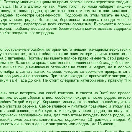
их". Поэтому многие женщины во время беременности перестают следить
лыша. Но это далеко не так. Мало того, что мама набирает лишние
 похудеть после родов, кроме этого она тем самым готовит малыша к
еднем триместре беременности. Подробно об этом писать не буду,
худеть после родов. Во-вторых, беременная женщина гораздо меньше
сегда стресс, перестройка всех систем организма. Включается особый
аконец, прибавку веса во время беременности может вызвать задержка
е «Как похудеть после родов»
распространенные ошибки, которые часто мешают женщинам вернуться к
-то считается, что от обильности питания матери зависит качество ее
на с питанием. Поэтому вы имеете полное право изменить свой рацион,
малышом. Даже если кроха съел меньше половины своей сладкой кашки,
ся лишняя пища неминуемо отложится на талии и бедрах, да и молоко
о набрать сотни лишних калорий, которые со временем превратятся в
 порциями и не торопясь. При этом никогда не пропускайте завтрак, а
мум за 4 часа до сна. Не стоит следовать категоричному правилу "Ни
ень легко потерять над собой контроль и свести на "нет" вес проесс
мы, желающие сбросить вес, особенно похудеть после родов, вместо
колбасу "отдайте врагу". Кормящая мама должна забыть о любых диетах
мочувствии ребенка. Самое главное – питаться правильно и этому вас
ать свой рацион, чтобы худеть и похудеть после родов, но получать
горически запрещенной еды, для того чтобы похудеть после родов, не
оловой ложке растительного масла, содержится 10 граммов липидов. А
 есть лишь раз в день, с завтраком или обедом, до 16 часов.
одукты вам положены лишь обезжиренные и низкожирные. Кефир, йогурт