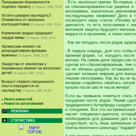
- Есть несколько причин. Во-первых,
Прерывание беременности
за сбалансированностью рациона и
подобно теракту
23 Апреля, 2009, 15:30
килограммы, значительно увеличива
Хотите шикарно выглядеть?
последующему ожирению! Дело в то
Откажитесь от оральных
посмотрите нашу статью «Почему во
контрацептивов
двигается, то есть получаемая с пи
23 Апреля, 2009, 15:29
механизм защиты будущего малыша, а
Кормление грудью защищает
жидкости в организме, а также некот
сердце мамы
23 Апреля, 2009, 15:27
- Как же похудеть после родов здор
Хромосомы влияют на
- В первую очередь, для того чтобы
репродуктивную функцию
прежней форме, т.е. похудеть после 
мужчины
23 Апреля, 2009, 15:25
молока. На самом деле процессом лак
Лекарства от эпилепсии у
сделав его сбалансированным, тем с
беременных влияют на интеллект
вы не обязаны доедать оставшееся,
детей
сделает излишне жирным для малыша
23 Апреля, 2009, 15:23
лишние килограммы. Как бы вы ни был
Возраст первого сексуального
вечером старайтесь обойтись легкой
опыта передается по
крошки после шести часов вечера".
наследству
3 Апреля, 2009, 16:38
Если вы привыкли ложиться спать по
Лента новостей
похудения после родов. Решив сдел
Новости заголовками
традиционного бутерброда съедают л
и голодании. Все эти экстремальные
РЕКЛАМА
научит специалист-диетолог, котор
необходимую для домашних дел и заб
СТАТИСТИКА
существует, есть лишь временные ог
плитка молочного шоколада "подарит"
А вот свежие, вареные и тушеные бе