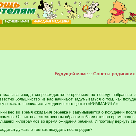
Е
БУДУЩЕЙ МАМЕ
НАРОДНАЯ МЕДИЦИНА
Будущей маме :: Советы родивших
о малыша иногда сопровождается огорчением по поводу набранных з
известно большинство из нас начинают задумываться о том, как похуде
могут сказать специалисты медицинского центра «РИММАРИТА».
шний вес во время ожидания ребенка и задумываются о похудении пос
граммов. От них она естественным образом избавляется во время родов
 лишних килограммов во время ожидания ребенка. И поэтому вернуть св
ходится думать о том как похудеть после родов?