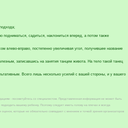
 подхода;
но подниматься, садиться, наклониться вперед, а потом также
усом влево-вправо, постепенно увеличивая угол, получившее название
олезным, записавшись на занятия танцем живота. На тело такой танец
ьтативным. Всего лишь несколько усилий с вашей стороны, и у вашего
дациям - посоветуйтесь со специалистом. Представленная информация не может быть
 подходить вашему ребенку. Поэтому следует иметь голову на плечах и всегда
 оценок, которые не обязательно совпадают с мнением и точкой зрения организаторов