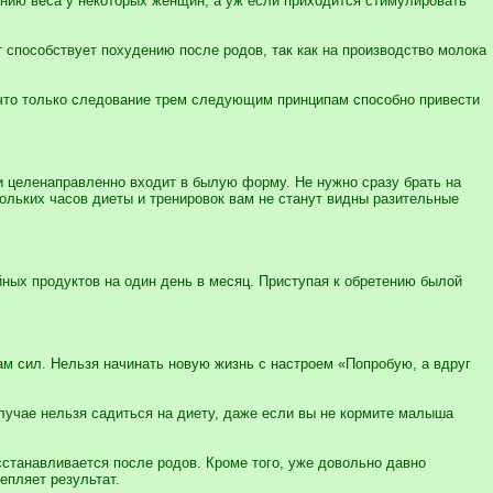
нию веса у некоторых женщин, а уж если приходится стимулировать
т способствует похудению после родов, так как на производство молока
, что только следование трем следующим принципам способно привести
 и целенаправленно входит в былую форму. Не нужно сразу брать на
ольких часов диеты и тренировок вам не станут видны разительные
йных продуктов на один день в месяц. Приступая к обретению былой
ам сил. Нельзя начинать новую жизнь с настроем «Попробую, а вдруг
случае нельзя садиться на диету, даже если вы не кормите малыша
осстанавливается после родов. Кроме того, уже довольно давно
епляет результат.