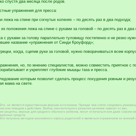
ко спустя два месяца после родов.
стные упражнения для пресса:
и лежа на спине при согнутых коленях – по десять раз в два подхода;
, из положения лежа на спине с руками за головой – по десять раз в два
жа с руками за голову параллельно туловищу постепенно и не резко нуж
ившее название «упражнения от Синди Кроуфорд»;
урецки, когда, сцепив руки за головой, нужно поворачиваться всем корп
пражнения, но, по мнению специалистов, можно совместить приятное с п
рорабатывает и укрепляет глубокие мышцы таза и пресса.
следование которым позволит сделать процесс похудения ровным и резул
ая мама на свете.
те, не является единственным верным источником. Прежде чем слепо следовать рекомен
ия или поводом к действию. Выбор окончательного решения целиком зависит от вас.
е рецепты, верные для среднего обычного ребенка, могут отличаться или даже совсем не
веренных средств.
те получена методом анонимного опроса родителей и являеться отражением их мнений и