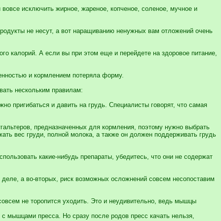
вовсе исключить жирное, жареное, копченое, соленое, мучное и
 продукты не несут, а вот наращиванию ненужных вам отложений очень
го калорий. А если вы при этом еще и перейдете на здоровое питание,
менностью и кормлением потеряла форму.
вать нескольким правилам:
жно пригибаться и давить на грудь. Специалисты говорят, что самая
гальтеров, предназначенных для кормления, поэтому нужно выбрать
ать вес груди, полной молока, а также он должен поддерживать грудь
спользовать какие-нибудь препараты, убедитесь, что они не содержат
м деле, а во-вторых, риск возможных осложнений совсем несопоставим
овсем не торопится уходить. Это и неудивительно, ведь мышцы
 с мышцами пресса. Но сразу после родов пресс качать нельзя,