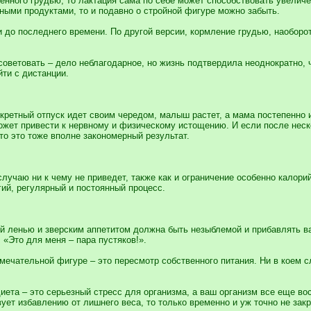
нного грудью, то лактация сама по себе может способствовать увеличе
ыми продуктами, то и подавно о стройной фигуре можно забыть.
и до последнего времени. По другой версии, кормление грудью, наоборо
, советовать – дело неблагодарное, но жизнь подтвердила неоднократно
йти с дистанции.
екретный отпуск идет своим чередом, малыш растет, а мама постепенно
ожет привести к нервному и физическому истощению. И если после неск
то это тоже вполне закономерный результат.
лучаю ни к чему не приведет, также как и ограничение особенно калори
ий, регулярный и постоянный процесс.
ой ленью и зверским аппетитом должна быть незыблемой и прибавлять в
 «Это для меня – пара пустяков!».
амечательной фигуре – это пересмотр собственного питания. Ни в коем 
диета – это серьезный стресс для организма, а ваш организм все еще в
вует избавлению от лишнего веса, то только временно и уж точно не закр