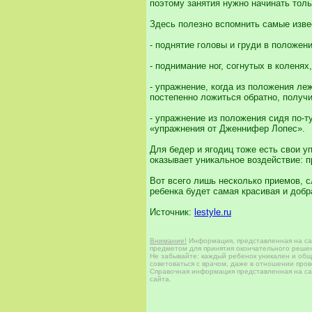
поэтому занятия нужно начинать толь
Здесь полезно вспомнить самые изве
- поднятие головы и груди в положени
- поднимание ног, согнутых в коленях
- упражнение, когда из положения ле
постепенно ложиться обратно, получ
- упражнение из положения сидя по-т
«упражнения от Дженнифер Лопес».
Для бедер и ягодиц тоже есть свои у
оказывает уникальное воздействие: п
Вот всего лишь несколько приемов, 
ребенка будет самая красивая и добр
Источник:
lestyle.ru
Внимание!
Информация, представленная на сай
предметом для принятия окончательного решен
Не забывайте: каждый ребенок уникален и общи
советоваться с врачом, даже в отношении про
Справочная информация представленная на сай
сайта.