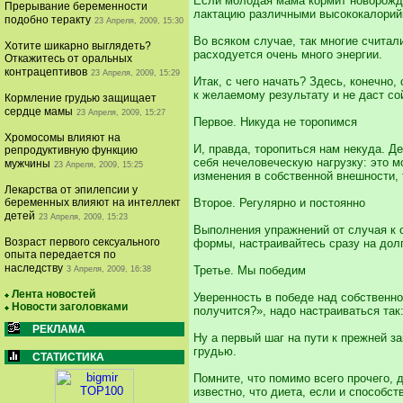
Если молодая мама кормит новорожде
Прерывание беременности
лактацию различными высококалорийн
подобно теракту
23 Апреля, 2009, 15:30
Во всяком случае, так многие считал
Хотите шикарно выглядеть?
расходуется очень много энергии.
Откажитесь от оральных
контрацептивов
23 Апреля, 2009, 15:29
Итак, с чего начать? Здесь, конечно
к желаемому результату и не даст со
Кормление грудью защищает
сердце мамы
23 Апреля, 2009, 15:27
Первое. Никуда не торопимся
Хромосомы влияют на
И, правда, торопиться нам некуда. Д
репродуктивную функцию
себя нечеловеческую нагрузку: это м
мужчины
23 Апреля, 2009, 15:25
изменения в собственной внешности, 
Лекарства от эпилепсии у
беременных влияют на интеллект
Второе. Регулярно и постоянно
детей
23 Апреля, 2009, 15:23
Выполнения упражнений от случая к с
Возраст первого сексуального
формы, настраивайтесь сразу на долг
опыта передается по
наследству
Третье. Мы победим
3 Апреля, 2009, 16:38
Лента новостей
Уверенность в победе над собственн
Новости заголовками
получится?», надо настраиваться так:
РЕКЛАМА
Ну а первый шаг на пути к прежней з
грудью.
СТАТИСТИКА
Помните, что помимо всего прочего, 
известно, что диета, если и способст