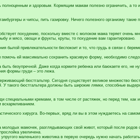
ь полноценным и здоровым. Кормящим мамам полезно ограничить, а то и 
гамбургеры и чипсы, пить газировку. Ничего полезного организму такие
бствует похудению, поскольку вместе с молоком мама теряет очень мно
ыбу и мясо, овощи и фрукты, крупы, то похудение вам гарантировано.
ия былой привлекательности беспокоит и то, что грудь в связи с бере
 и помочь ей максимально сохранить красивую форму, необходимо следо
а быть безупречной. Даже когда кормите ребенка или баюкаете его, не ну
ния формы груди – это лежа.
держивающий бюстгальтер. Сегодня существует великое множество бюст
. У такого бюстгальтера должны быть широкие лямки, способные выдерж
и специальными кремами, в том числе от растяжек, но перед тем, как и
м вскармливанием.
астического хирурга. Во-первых, вряд ли вы в этом нуждаетесь на само
 молодых мамочек, разглядывающих свой живот, который после родов с
прослойка увеличена.
упругого маленького животика в первую очередь нужно начать работать