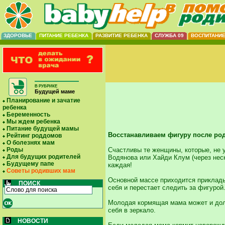
ЗДОРОВЬЕ
ПИТАНИЕ РЕБЕНКА
РАЗВИТИЕ РЕБЕНКА
СЛУЖБА 09
ВОСПИТАНИ
В РУБРИКЕ
Будущей маме
Планирование и зачатие
ребенка
Беременность
Мы ждем ребенка
Питание будущей мамы
Восстанавливаем фигуру после ро
Рейтинг роддомов
О болезнях мам
Роды
Счастливы те женщины, которые, не 
Для будущих родителей
Водянова или Хайди Клум (через нес
Будущему папе
каждая!
Советы родивших мам
Основной массе приходится прикладыв
ПОИСК
себя и перестает следить за фигурой
Молодая кормящая мама может и должн
себя в зеркало.
НОВОСТИ