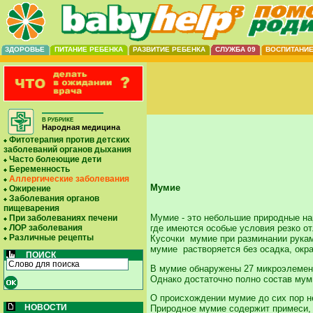
ЗДОРОВЬЕ
ПИТАНИЕ РЕБЕНКА
РАЗВИТИЕ РЕБЕНКА
СЛУЖБА 09
ВОСПИТАНИ
В РУБРИКЕ
Народная медицина
Фитотерапия против детских
заболеваний органов дыхания
Часто болеющие дети
Беременность
Аллергические заболевания
Мумие
Ожирение
Заболевания органов
пищеварения
Мумие - это небольшие природные нар
При заболеваниях печени
где имеются особые условия резко от
ЛОР заболевания
Различные рецепты
Кусочки мумие при разминании рукам
мумие растворяется без осадка, окра
ПОИСК
В мумие обнаружены 27 микроэлемент
Однако достаточно полно состав мум
О происхождении мумие до сих пор не
НОВОСТИ
Природное мумие содержит примеси, и