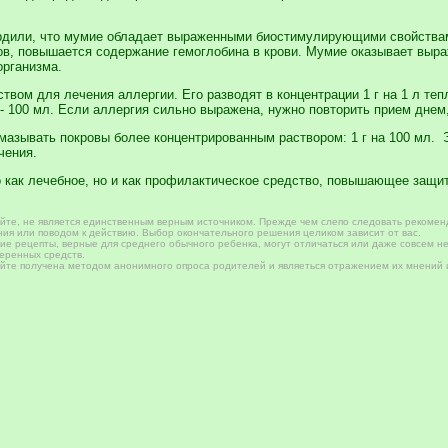
рдили, что мумие обладает выраженными биостимулирующими свойствам
ов, повышается содержание гемоглобина в крови. Мумие оказывает выр
организма.
ом для лечения аллергии. Его разводят в концентрации 1 г на 1 л тепл
ше - 100 мл. Если аллергия сильно выражена, нужно повторить прием днем
мазывать покровы более концентрированным раствором: 1 г на 100 мл. 
чения.
 как лечебное, но и как профилактическое средство, повышающее защи
те, не является единственным верным источником. Прежде чем слепо следовать рекомен
ия или поводом к действию. Выбор окончательного решения целиком зависит от вас.
е рецепты, верные для среднего обычного ребенка, могут отличаться или даже совсем не
веренных средств.
те получена методом анонимного опроса родителей и являеться отражением их мнений и