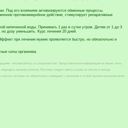
и. Под его влияниям активизируются обменные процессы,
аженное противомикробное действие, стимулирует репаративные
ой кипяченной воды. Принимать 1 раз в сутки утром. Детям от 1 до 3
, но дозу уменьшить. Курс лечения 20 дней.
Эффект при лечении мумие проявляется быстро, но обязательно и
тные силы организма.
дациям - посоветуйтесь со специалистом. Представленная информация не может быть
 подходить вашему ребенку. Поэтому следует иметь голову на плечах и всегда
 оценок, которые не обязательно совпадают с мнением и точкой зрения организаторов