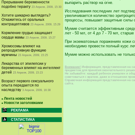
Прерывание беременности
выпарить раствор на огне.
подобно теракту
23 Апреля, 2009, 15:30
Исследования последних лет подтве
Хотите шикарно выглядеть?
увеличивается количество эритроцит
Откажитесь от оральных
процессы, повышает защитные силы 
контрацептивов
23 Апреля, 2009, 15:29
Мумие считается эффективным средств
Кормление грудью защищает
лет - 50 мл, от 4 до 7 - 70 мл, стар
сердце мамы
23 Апреля, 2009, 15:27
При экзематозных поражениях кожи с
необходимо провести полный курс ле
Хромосомы влияют на
репродуктивную функцию
Мумие можно использовать не только
мужчины
23 Апреля, 2009, 15:25
Лекарства от эпилепсии у
Внимание!
Информация, представленная на сай
беременных влияют на интеллект
предметом для принятия окончательного решен
детей
23 Апреля, 2009, 15:23
Не забывайте: каждый ребенок уникален и общи
советоваться с врачом, даже в отношении про
Справочная информация представленная на сай
Возраст первого сексуального
сайта.
опыта передается по
наследству
3 Апреля, 2009, 16:38
Лента новостей
Новости заголовками
РЕКЛАМА
СТАТИСТИКА