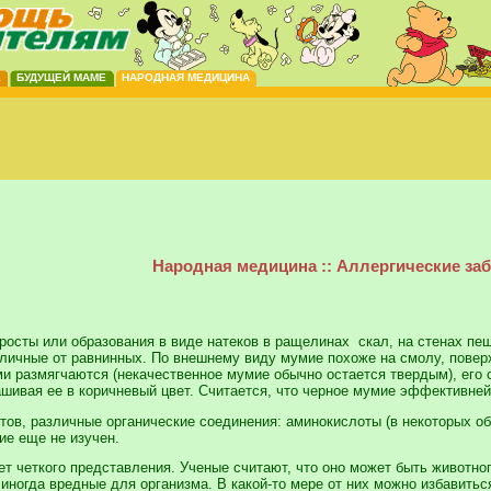
Е
БУДУЩЕЙ МАМЕ
НАРОДНАЯ МЕДИЦИНА
Народная медицина :: Аллергические за
осты или образования в виде натеков в ращелинах скал, на стенах пеще
личные от равнинных. По внешнему виду мумие похоже на смолу, поверхн
и размягчаются (некачественное мумие обычно остается твердым), его с
шивая ее в коричневый цвет. Считается, что черное мумие эффективней
ов, различные органические соединения: аминокислоты (в некоторых об
ие еще не изучен.
т четкого представления. Ученые считают, что оно может быть животно
ногда вредные для организма. В какой-то мере от них можно избавиться