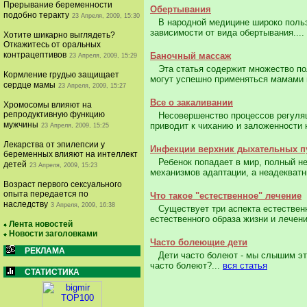
Прерывание беременности
Обертывания
подобно теракту
23 Апреля, 2009, 15:30
В народной медицине широко пользо
зависимости от вида оберты­вания....
Хотите шикарно выглядеть?
Откажитесь от оральных
контрацептивов
Баночный массаж
23 Апреля, 2009, 15:29
Эта статья содержит множество поле
Кормление грудью защищает
могут успешно применяться мамами в
сердце мамы
23 Апреля, 2009, 15:27
Все о закаливании
Хромосомы влияют на
репродуктивную функцию
Несовершенство процессов регу­ляци
мужчины
приводит к чиханию и заложенности 
23 Апреля, 2009, 15:25
Лекарства от эпилепсии у
Инфекции верхник дыхательных п
беременных влияют на интеллект
Ребенок попадает в мир, полный неб
детей
23 Апреля, 2009, 15:23
механизмов адаптации, а неадекватн
Возраст первого сексуального
опыта передается по
Что такое "естественное" лечение
наследству
3 Апреля, 2009, 16:38
Существует три аспекта естественно
естественного образа жизни и лечен
Лента новостей
Новости заголовками
Часто болеющие дети
РЕКЛАМА
Дети часто болеют - мы слышим это о
часто боле­ют?...
вся статья
СТАТИСТИКА