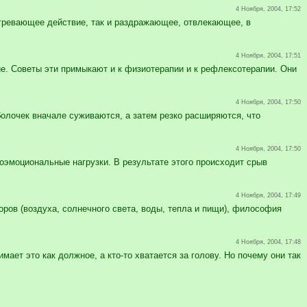
4 Ноября, 2004, 17:52
гревающее действие, так и раздражаю­щее, отвлекающее, в
4 Ноября, 2004, 17:51
. Советы эти примыкают и к физио­терапии и к рефлексотерапии. Они
4 Ноября, 2004, 17:50
олочек вначале сужива­ются, а затем резко расширяются, что
4 Ноября, 2004, 17:50
оэмоциональные нагрузки. В результате этого проис­ходит срыв
4 Ноября, 2004, 17:49
ров (воздуха, солнечного света, воды, тепла и пищи), философия
4 Ноября, 2004, 17:48
ет это как должное, а кто-то хва­тается за голову. Но почему они так