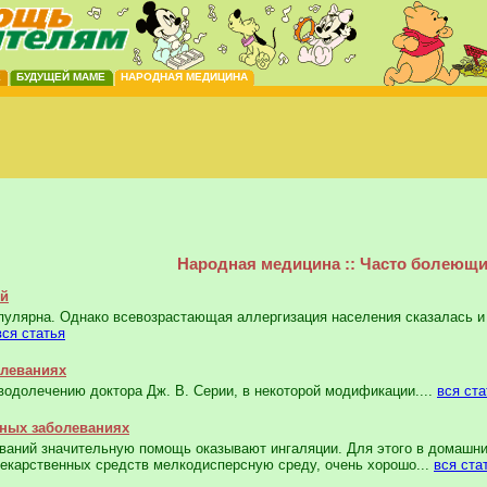
Е
БУДУЩЕЙ МАМЕ
НАРОДНАЯ МЕДИЦИНА
Народная медицина :: Часто болеющи
ей
лярна. Од­нако всевозрастающая аллергизация населения ска­залась и
вся статья
олеваниях
до­лечению доктора Дж. В. Серии, в некоторой модификации....
вся ста
дных заболеваниях
аний значи­тельную помощь оказывают ингаляции. Для этого в домашни
лекарственных средств мелкодисперсную среду, очень хорошо...
вся ста