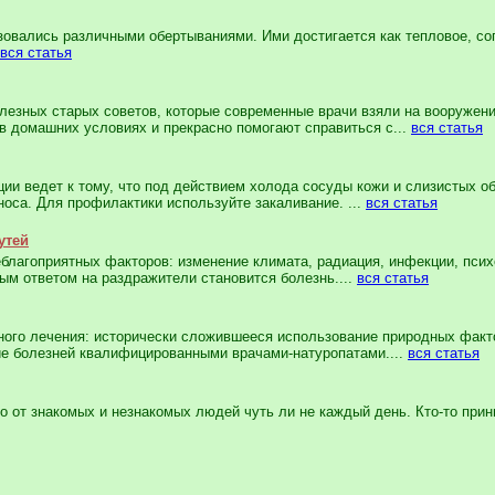
вались раз­личными обертываниями. Ими достигается как тепловое, со
вся статья
зных ста­рых советов, которые современные врачи взяли на вооружение
 домашних условиях и пре­красно помогают справиться с...
вся статья
и ведет к тому, что под действием холода со­суды кожи и слизистых об
носа. Для профилактики используйте закаливание. ...
вся статья
утей
лагоприят­ных факторов: изменение климата, радиация, ин­фекции, псих
ым ответом на раздражители становится болезнь....
вся статья
го лечения: исторически сложившееся использование приро­дных факто
ие болезней квалифицированными врачами-натуропатами....
вся статья
т знако­мых и незнакомых людей чуть ли не каждый день. Кто-то принима