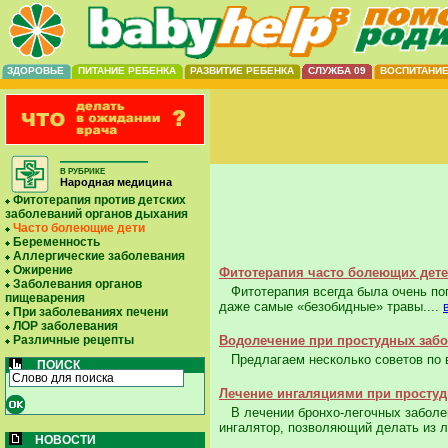
ЗДОРОВЬЕ
ПИТАНИЕ РЕБЕНКА
РАЗВИТИЕ РЕБЕНКА
СЛУЖБА 09
ВОСПИТАНИ
В РУБРИКЕ
Народная медицина
Фитотерапия против детских
заболеваний органов дыхания
Часто болеющие дети
Беременность
Аллергические заболевания
Ожирение
Фитотерапия часто болеющих дет
Заболевания органов
Фитотерапия всегда была очень попу
пищеварения
даже самые «безобид­ные» травы....
При заболеваниях печени
ЛОР заболевания
Различные рецепты
Водолечение при простудных заб
Предлагаем несколько советов по во
ПОИСК
Лечение ингаляциями при просту
В лечении бронхо-легочных заболев
инга­лятор, позволяющий делать из 
НОВОСТИ