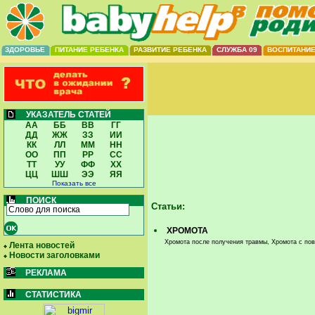
ЗДОРОВЬЕ
ПИТАНИЕ РЕБЕНКА
РАЗВИТИЕ РЕБЕНКА
СЛУЖБА 09
ВОСПИТАНИ
УКАЗАТЕЛЬ СТАТЕЙ
АА
ББ
ВВ
ГГ
ДД
ЖЖ
ЗЗ
ИИ
КК
ЛЛ
ММ
НН
ОО
ПП
РР
СС
ТТ
УУ
ФФ
ХХ
ЦЦ
ШШ
ЭЭ
ЯЯ
Показать все
ПОИСК
Статьи:
ХРОМОТА
Хромота после получения травмы, Хромота с по
Лента новостей
Новости заголовками
РЕКЛАМА
СТАТИСТИКА