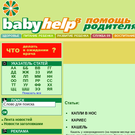
ЗДОРОВЬЕ
ПИТАНИЕ РЕБЕНКА
РАЗВИТИЕ РЕБЕНКА
СЛУЖБА 09
ВОСПИТАНИ
УКАЗАТЕЛЬ СТАТЕЙ
АА
ББ
ВВ
ГГ
ДД
ЖЖ
ЗЗ
ИИ
КК
ЛЛ
ММ
НН
ОО
ПП
РР
СС
ТТ
УУ
ФФ
ХХ
ЦЦ
ШШ
ЭЭ
ЯЯ
Показать все
ПОИСК
Статьи:
КАПЛИ В НОС
Лента новостей
КАРИЕС
Новости заголовками
КАШЕЛЬ
РЕКЛАМА
Кашель у новорожденного (на первом месяце жиз