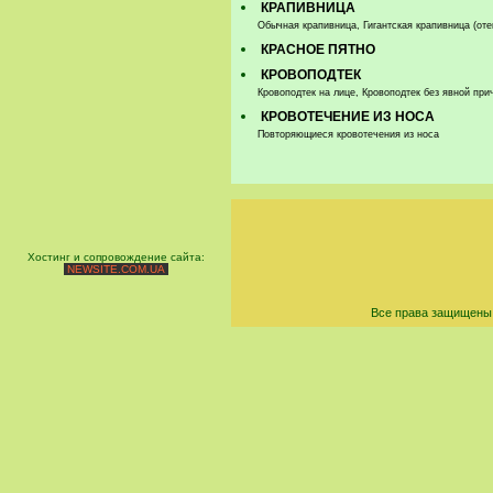
КРАПИВНИЦА
Обычная крапивница, Гигантская крапивница (оте
КРАСНОЕ ПЯТНО
КРОВОПОДТЕК
Кровоподтек на лице, Кровоподтек без явной при
КРОВОТЕЧЕНИЕ ИЗ НОСА
Повторяющиеся кровотечения из носа
Хостинг и сопровождение сайта:
NEWSITE.COM.UA
Все права защищены 