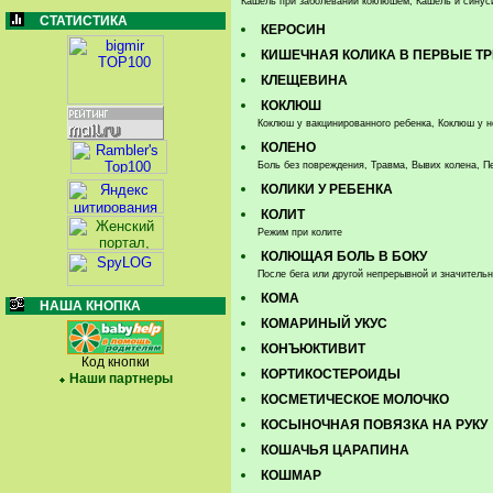
Кашель при заболевании коклюшем, Кашель и синуси
СТАТИСТИКА
КЕРОСИН
КИШЕЧНАЯ КОЛИКА В ПЕРВЫЕ Т
КЛЕЩЕВИНА
КОКЛЮШ
Коклюш у вакцинированного ребенка, Коклюш у н
КОЛЕНО
Боль без повреждения, Травма, Вывих колена, П
КОЛИКИ У РЕБЕНКА
КОЛИТ
Режим при колите
КОЛЮЩАЯ БОЛЬ В БОКУ
После бега или другой непрерывной и значитель
КОМА
НАША КНОПКА
КОМАРИНЫЙ УКУС
КОНЪЮКТИВИТ
Код кнопки
КОРТИКОСТЕРОИДЫ
Наши партнеры
КОСМЕТИЧЕСКОЕ МОЛОЧКО
КОСЫНОЧНАЯ ПОВЯЗКА НА РУКУ
КОШАЧЬЯ ЦАРАПИНА
КОШМАР