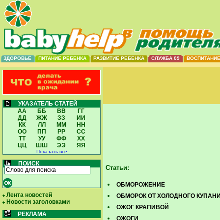
ЗДОРОВЬЕ
ПИТАНИЕ РЕБЕНКА
РАЗВИТИЕ РЕБЕНКА
СЛУЖБА 09
ВОСПИТАНИ
УКАЗАТЕЛЬ СТАТЕЙ
АА
ББ
ВВ
ГГ
ДД
ЖЖ
ЗЗ
ИИ
КК
ЛЛ
ММ
НН
ОО
ПП
РР
СС
ТТ
УУ
ФФ
ХХ
ЦЦ
ШШ
ЭЭ
ЯЯ
Показать все
ПОИСК
Статьи:
ОБМОРОЖЕНИЕ
Лента новостей
ОБМОРОК ОТ ХОЛОДНОГО КУПАН
Новости заголовками
ОЖОГ КРАПИВОЙ
РЕКЛАМА
ОЖОГИ