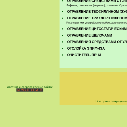
ОТРАВЛЕНИЕ СРЕДСТВАМИ ОТ Э
Лифенин, финлепсин (тегретол), триметин, Сукси
ОТРАВЛЕНИЕ ТЕОФИЛЛИНОМ (ЭУ
ОТРАВЛЕНИЕ ТРИХЛОРЭТИЛЕНО
Ингаляция или употребление небольшого количе
ОТРАВЛЕНИЕ ЦИТОСТАТИЧЕСКИМ
ОТРАВЛЕНИЕ ЩЕЛОЧАМИ
ОТРАВЛЕНИЯ СРЕДСТВАМИ ОТ УЛ
ОТСЛОЙКА ЭПИФИЗА
ОЧИСТИТЕЛЬ ПЕЧИ
Хостинг и сопровождение сайта:
NEWSITE.COM.UA
Все права защищены 