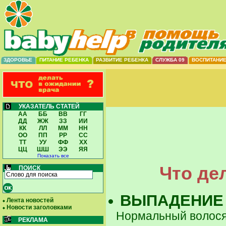
ЗДОРОВЬЕ
ПИТАНИЕ РЕБЕНКА
РАЗВИТИЕ РЕБЕНКА
СЛУЖБА 09
ВОСПИТАНИ
УКАЗАТЕЛЬ СТАТЕЙ
АА
ББ
ВВ
ГГ
ДД
ЖЖ
ЗЗ
ИИ
КК
ЛЛ
ММ
НН
ОО
ПП
РР
СС
ТТ
УУ
ФФ
ХХ
ЦЦ
ШШ
ЭЭ
ЯЯ
Показать все
Что де
ПОИСК
ВЫПАДЕНИЕ
Лента новостей
Новости заголовками
Нормальный волося
РЕКЛАМА