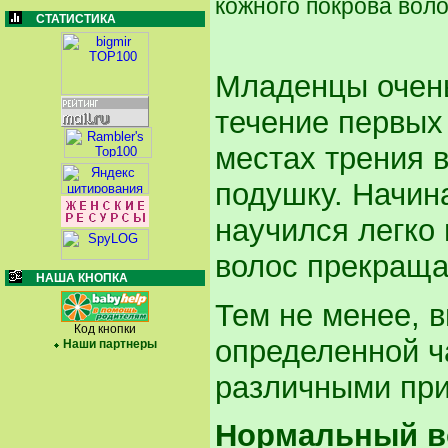
кожного покрова вол
СТАТИСТИКА
Младенцы очень
течение первых
местах трения 
подушку. Начина
научился легко
волос прекраща
НАША КНОПКА
Тем не менее, 
Код кнопки
определенной ч
Наши партнеры
различными пр
Нормальный в