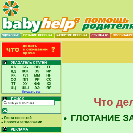
ЗДОРОВЬЕ
ПИТАНИЕ РЕБЕНКА
РАЗВИТИЕ РЕБЕНКА
СЛУЖБА 09
ВОСПИТАНИ
УКАЗАТЕЛЬ СТАТЕЙ
АА
ББ
ВВ
ГГ
ДД
ЖЖ
ЗЗ
ИИ
КК
ЛЛ
ММ
НН
ОО
ПП
РР
СС
ТТ
УУ
ФФ
ХХ
ЦЦ
ШШ
ЭЭ
ЯЯ
Показать все
Что де
ПОИСК
ГЛОТАНИЕ З
Лента новостей
Новости заголовками
РЕКЛАМА