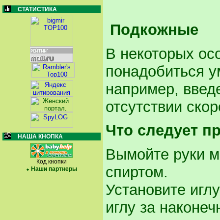
СТАТИСТИКА
Подкожные
В некоторых ос
понадобиться у
например, введ
отсутствии ско
Что следует п
НАША КНОПКА
Вымойте руки 
Код кнопки
спиртом.
Наши партнеры
Установите игл
иглу за наконеч