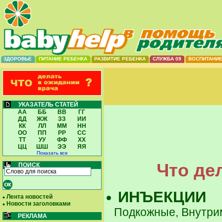
ЗДОРОВЬЕ
ПИТАНИЕ РЕБЕНКА
РАЗВИТИЕ РЕБЕНКА
СЛУЖБА 09
ВОСПИТАНИ
УКАЗАТЕЛЬ СТАТЕЙ
АА
ББ
ВВ
ГГ
ДД
ЖЖ
ЗЗ
ИИ
КК
ЛЛ
ММ
НН
ОО
ПП
РР
СС
ТТ
УУ
ФФ
ХХ
ЦЦ
ШШ
ЭЭ
ЯЯ
Показать все
Что де
ПОИСК
ИНЪЕКЦИИ
Лента новостей
Новости заголовками
Подкожные, Внутр
РЕКЛАМА