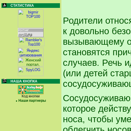
СТАТИСТИКА
Родители относя
к довольно безо
вызывающему оп
становятся при
случаев. Речь и
(или детей ста
сосудосуживаю
НАША КНОПКА
Сосудосуживающ
Код кнопки
Наши партнеры
которое действ
носа, чтобы уме
облегчить носо