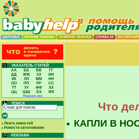
ЗДОРОВЬЕ
ПИТАНИЕ РЕБЕНКА
РАЗВИТИЕ РЕБЕНКА
СЛУЖБА 09
ВОСПИТАНИ
УКАЗАТЕЛЬ СТАТЕЙ
АА
ББ
ВВ
ГГ
ДД
ЖЖ
ЗЗ
ИИ
КК
ЛЛ
ММ
НН
ОО
ПП
РР
СС
ТТ
УУ
ФФ
ХХ
ЦЦ
ШШ
ЭЭ
ЯЯ
Показать все
Что де
ПОИСК
КАПЛИ В НО
Лента новостей
Новости заголовками
РЕКЛАМА