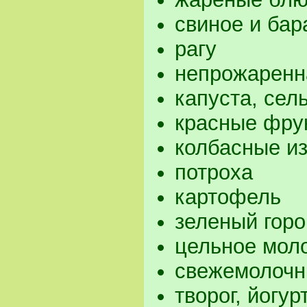
свиное и бар
рагу
непрожаренна
капуста, сел
красные фрук
колбасные и
потроха
картофель
зеленый гор
цельное мол
свежемолочн
творог, йогур