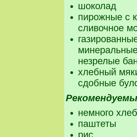
шоколад
пирожные с к
сливочное м
газированные
минеральные
незрелые ба
хлебный мяк
сдобные бул
Рекомендуемы
немного хлеб
паштеты
рис