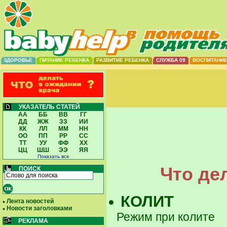
ЗДОРОВЬЕ
ПИТАНИЕ РЕБЕНКА
РАЗВИТИЕ РЕБЕНКА
СЛУЖБА 09
ВОСПИТАНИ
УКАЗАТЕЛЬ СТАТЕЙ
АА
ББ
ВВ
ГГ
ДД
ЖЖ
ЗЗ
ИИ
КК
ЛЛ
ММ
НН
ОО
ПП
РР
СС
ТТ
УУ
ФФ
ХХ
ЦЦ
ШШ
ЭЭ
ЯЯ
Показать все
Что де
ПОИСК
КОЛИТ
Лента новостей
Новости заголовками
Режим при колите
РЕКЛАМА