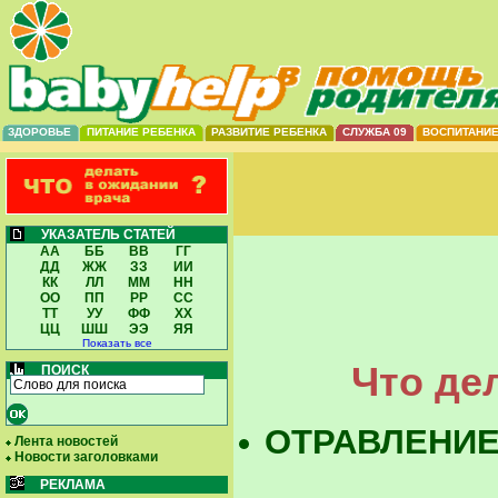
ЗДОРОВЬЕ
ПИТАНИЕ РЕБЕНКА
РАЗВИТИЕ РЕБЕНКА
СЛУЖБА 09
ВОСПИТАНИ
УКАЗАТЕЛЬ СТАТЕЙ
АА
ББ
ВВ
ГГ
ДД
ЖЖ
ЗЗ
ИИ
КК
ЛЛ
ММ
НН
ОО
ПП
РР
СС
ТТ
УУ
ФФ
ХХ
ЦЦ
ШШ
ЭЭ
ЯЯ
Показать все
Что де
ПОИСК
ОТРАВЛЕНИЕ
Лента новостей
Новости заголовками
РЕКЛАМА