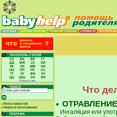
ЗДОРОВЬЕ
ПИТАНИЕ РЕБЕНКА
РАЗВИТИЕ РЕБЕНКА
СЛУЖБА 09
ВОСПИТАНИ
УКАЗАТЕЛЬ СТАТЕЙ
АА
ББ
ВВ
ГГ
ДД
ЖЖ
ЗЗ
ИИ
КК
ЛЛ
ММ
НН
ОО
ПП
РР
СС
ТТ
УУ
ФФ
ХХ
ЦЦ
ШШ
ЭЭ
ЯЯ
Показать все
Что де
ПОИСК
ОТРАВЛЕНИ
Лента новостей
Новости заголовками
Ингаляция или упот
РЕКЛАМА