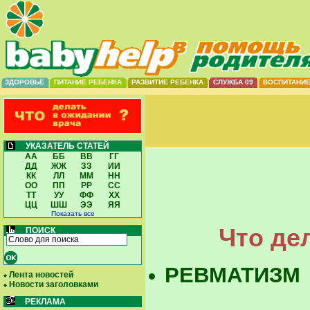
ЗДОРОВЬЕ
ПИТАНИЕ РЕБЕНКА
РАЗВИТИЕ РЕБЕНКА
СЛУЖБА 09
ВОСПИТАНИ
УКАЗАТЕЛЬ СТАТЕЙ
АА
ББ
ВВ
ГГ
ДД
ЖЖ
ЗЗ
ИИ
КК
ЛЛ
ММ
НН
ОО
ПП
РР
СС
ТТ
УУ
ФФ
ХХ
ЦЦ
ШШ
ЭЭ
ЯЯ
Показать все
Что де
ПОИСК
РЕВМАТИЗМ
Лента новостей
Новости заголовками
РЕКЛАМА