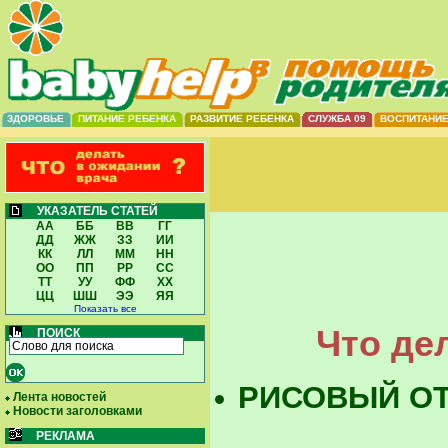
ЗДОРОВЬЕ
ПИТАНИЕ РЕБЕНКА
РАЗВИТИЕ РЕБЕНКА
СЛУЖБА 09
ВОСПИТАНИ
УКАЗАТЕЛЬ СТАТЕЙ
АА
ББ
ВВ
ГГ
ДД
ЖЖ
ЗЗ
ИИ
КК
ЛЛ
ММ
НН
ОО
ПП
РР
СС
ТТ
УУ
ФФ
ХХ
ЦЦ
ШШ
ЭЭ
ЯЯ
Показать все
Что де
ПОИСК
РИСОВЫЙ ОТ
Лента новостей
Новости заголовками
РЕКЛАМА