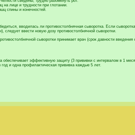
 челюсти сведены, трудно разомкнуть рот.
 на лице и трудности при глотании.
шц спины и конечностей.
едиться, вводилась ли противостолбнячная сыворотка. Если сыворотка 
), следует ввести новую дозу противостолбнячной сыворотки.
ротивостолбнячной сыворотки принимает врач (срок давности введения 
ка обеспечивает эффективную защиту (3 прививки с интервалом в 1 меся
 год и одна профилактическая прививка каждые 5 лет.