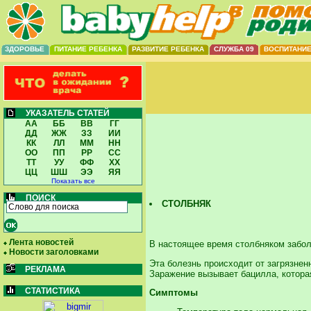
ЗДОРОВЬЕ
ПИТАНИЕ РЕБЕНКА
РАЗВИТИЕ РЕБЕНКА
СЛУЖБА 09
ВОСПИТАНИ
УКАЗАТЕЛЬ СТАТЕЙ
АА
ББ
ВВ
ГГ
ДД
ЖЖ
ЗЗ
ИИ
КК
ЛЛ
ММ
НН
ОО
ПП
РР
СС
ТТ
УУ
ФФ
ХХ
ЦЦ
ШШ
ЭЭ
ЯЯ
Показать все
ПОИСК
СТОЛБНЯК
Лента новостей
В настоящее время столбняком забол
Новости заголовками
Эта болезнь происходит от загрязнен
РЕКЛАМА
Заражение вызывает бацилла, котора
СТАТИСТИКА
Симптомы