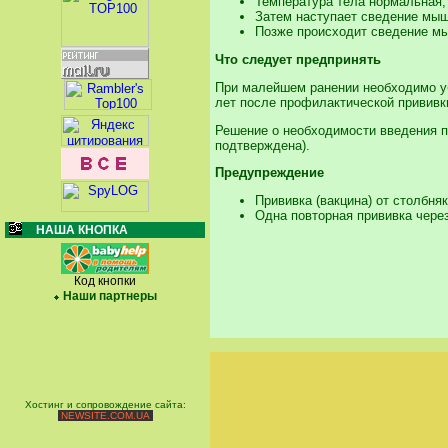
Температура тела нормальная,
Затем наступает сведение мышц
Позже происходит сведение мы
Что следует предпринять
При малейшем ранении необходимо уб
лет после профилактической прививки
Решение о необходимости введения п
подтверждена).
Предупреждение
Прививка (вакцина) от столбня
Одна повторная прививка через
НАША КНОПКА
Код кнопки
Наши партнеры
Хостинг и сопровождение сайта:
NEWSITE.COM.UA