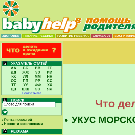
ЗДОРОВЬЕ
ПИТАНИЕ РЕБЕНКА
РАЗВИТИЕ РЕБЕНКА
СЛУЖБА 09
ВОСПИТАНИ
УКАЗАТЕЛЬ СТАТЕЙ
АА
ББ
ВВ
ГГ
ДД
ЖЖ
ЗЗ
ИИ
КК
ЛЛ
ММ
НН
ОО
ПП
РР
СС
ТТ
УУ
ФФ
ХХ
ЦЦ
ШШ
ЭЭ
ЯЯ
Показать все
Что де
ПОИСК
УКУС МОРСК
Лента новостей
Новости заголовками
РЕКЛАМА