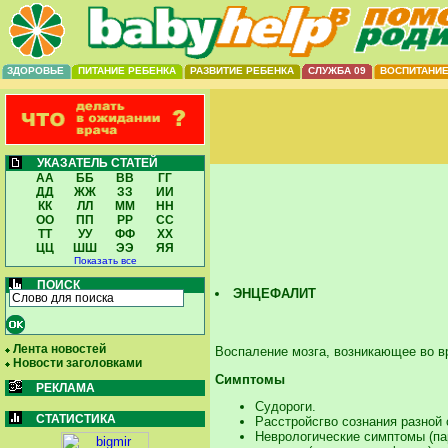
ЗДОРОВЬЕ
ПИТАНИЕ РЕБЕНКА
РАЗВИТИЕ РЕБЕНКА
СЛУЖБА 09
ВОСПИТАНИ
УКАЗАТЕЛЬ СТАТЕЙ
АА
ББ
ВВ
ГГ
ДД
ЖЖ
ЗЗ
ИИ
КК
ЛЛ
ММ
НН
ОО
ПП
РР
СС
ТТ
УУ
ФФ
ХХ
ЦЦ
ШШ
ЭЭ
ЯЯ
Показать все
ПОИСК
ЭНЦЕФАЛИТ
Лента новостей
Воспаление мозга, возникающее во в
Новости заголовками
Симптомы
РЕКЛАМА
Судороги.
СТАТИСТИКА
Расстройсгво сознания разной
Неврологические симптомы (па