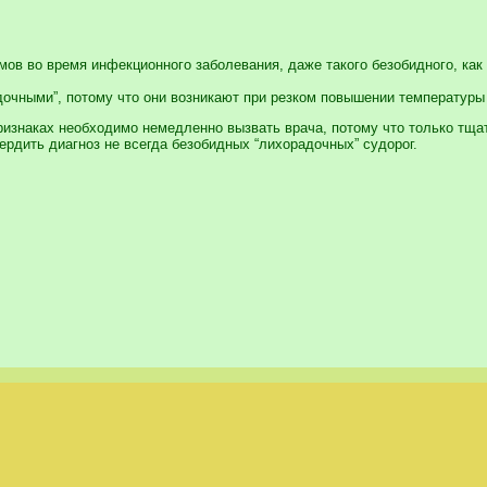
мов во время инфекционного заболевания, даже такого безобидного, как
очными”, потому что они возникают при резком повышении температуры т
ризнаках необходимо немедленно вызвать врача, потому что только тщ
рдить диагноз не всегда безобидных “лихорадочных” судорог.