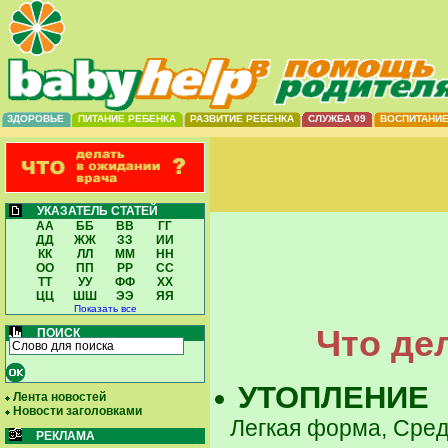
ЗДОРОВЬЕ
ПИТАНИЕ РЕБЕНКА
РАЗВИТИЕ РЕБЕНКА
СЛУЖБА 09
ВОСПИТАНИ
УКАЗАТЕЛЬ СТАТЕЙ
АА
ББ
ВВ
ГГ
ДД
ЖЖ
ЗЗ
ИИ
КК
ЛЛ
ММ
НН
ОО
ПП
РР
СС
ТТ
УУ
ФФ
ХХ
ЦЦ
ШШ
ЭЭ
ЯЯ
Показать все
Что де
ПОИСК
УТОПЛЕНИЕ
Лента новостей
Новости заголовками
Легкая форма, Сре
РЕКЛАМА