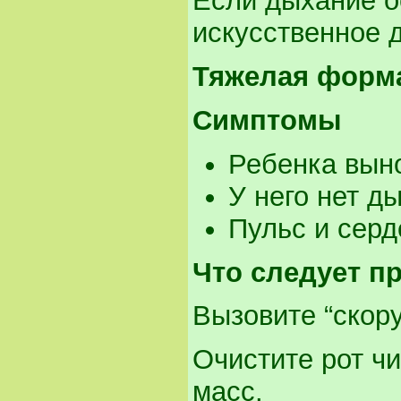
Если дыхание о
искусственное д
Тяжелая форм
Симптомы
Ребенка выно
У него нет д
Пульс и сер
Что следует п
Вызовите “скор
Очистите рот ч
масс.