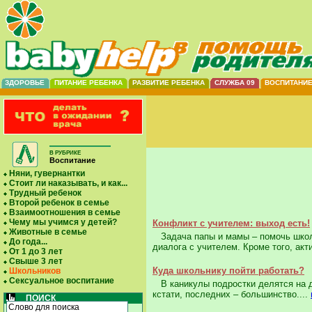
ЗДОРОВЬЕ
ПИТАНИЕ РЕБЕНКА
РАЗВИТИЕ РЕБЕНКА
СЛУЖБА 09
ВОСПИТАНИ
В РУБРИКЕ
Воспитание
Няни, гувернантки
Стоит ли наказывать, и как...
Трудный ребенок
Второй ребенок в семье
Взаимоотношения в семье
Чему мы учимся у детей?
Конфликт с учителем: выход есть!
Животные в семье
Задача папы и мамы – помочь школь
До года...
диалога с учителем. Кроме того, ак
От 1 до 3 лет
Свыше 3 лет
Куда школьнику пойти работать?
Школьников
Сексуальное воспитание
В каникулы подростки делятся на дв
кстати, последних – большинство....
ПОИСК