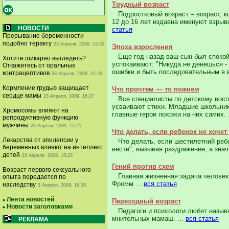
Трудный возраст
Подростковый возраст – возраст, ко
12 до 16 лет издавна именуют взры
НОВОСТИ
статья
Прерывание беременности
подобно теракту
23 Апреля, 2009, 15:30
Эпоха взросления
Еще год назад ваш сын был спокойн
Хотите шикарно выглядеть?
успокаивают: "Никуда не денешься - 
Откажитесь от оральных
ошибки и быть последовательным в в
контрацептивов
23 Апреля, 2009, 15:29
Кормление грудью защищает
Что прочтем — то пожнем
сердце мамы
23 Апреля, 2009, 15:27
Все специалисты по детскому воспи
усваивают стихи. Младшие школьники
Хромосомы влияют на
главные герои похожи на них самих. 
репродуктивную функцию
мужчины
23 Апреля, 2009, 15:25
Что делать, если ребенок не хочет
Лекарства от эпилепсии у
Что делать, если шестилетний ребен
беременных влияют на интеллект
вести", вызывая раздражение, а знач
детей
23 Апреля, 2009, 15:23
Гений против схем
Возраст первого сексуального
Главная жизненная задача человека 
опыта передается по
Фромм ...
вся статья
наследству
3 Апреля, 2009, 16:38
Лента новостей
Переходный возраст
Новости заголовками
Педагоги и психологи любят называ
мнительных мамаш. ...
вся статья
РЕКЛАМА