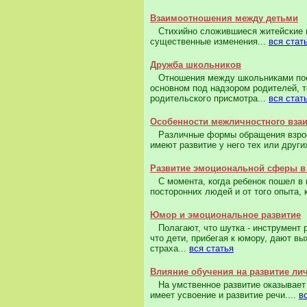
Взаимоотношения между детьми
Стихийно сложившиеся житейские п
существенные изменения...
вся стат
Дружба школьников
Отношения между школьниками постоя
основном под надзором родителей, т
родительского присмотра...
вся стат
Особенности межличностного вза
Различные формы обращения взрослы
имеют развитие у него тех или други
Развитие эмоциональной сферы в
С момента, когда ребенок пошел в ш
посторонних людей и от того опыта, 
Юмор и эмоциональное развитие
Полагают, что шутка - инструмент р
что дети, прибегая к юмору, дают в
страха...
вся статья
Влияние обучения на развитие ли
На умственное развитие оказывает 
имеет усвоение и развитие речи....
в