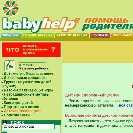
ЗДОРОВЬЕ
ПИТАНИЕ РЕБЕНКА
РАЗВИТИЕ РЕБЕНКА
СЛУЖБА 09
ВОСПИТАНИ
В РУБРИКЕ
Развитие ребенка
Детские учебные заведения
Дошкольные заведения
Группы по развитию детей
(кружки)
Детские развивающие игры
Нетрадиционные методы
Детский спортивный уголок
обучения
Рекомендации американских педиатр
Книги для детей
неамериканского читателя....
вся ста
Подготовка к школе
Детские товары, уют
Полезно знать
Взрослые секреты детской комна
Детская комната — это личное прос
ПОИСК
от других комнат в доме, она априор