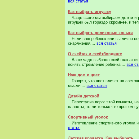
вся статья
Как выбрать игрушку
Чаще всего мы выбираем детям игру
игрушек был гораздо скромнее, и теп
Как выбрать роликовые коньки
Если ваш ребенок или вы лично собр
снаряжения....
вся статья
О скейтах и скейтбординге
Ваше чадо выбрало скейт как актины
понять стремление ребенка....
вся ст
Наш дом и цвет
Говорят, что цвет влияет на состоя
мысли....
вся статья
Дизайн детской
Переступив порог этой комнаты, нач
планеты, то ли только что прошел цу
Спортивный уголок
Изготовление спортивного уголка н
статья
Детская кроватка. Как выбирать