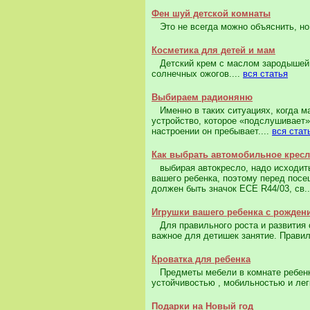
Фен шуй детской комнаты
Это не всегда можно объяснить, но в
Косметика для детей и мам
Детский крем с маслом зародышей п
солнечных ожогов....
вся статья
Выбираем радионяню
Именно в таких ситуациях, когда ма
устройство, которое «подслушивает»
настроении он пребывает....
вся стат
Как выбрать автомобильное кресл
выбирая автокресло, надо исходить
вашего ребенка, поэтому перед посе
должен быть значок ECE R44/03, св.
Игрушки вашего ребенка с рождени
Для правильного роста и развития с
важное для детишек занятие. Правил
Кроватка для ребенка
Предметы мебели в комнате ребенка
устойчивостью , мобильностью и лег
Подарки на Новый год