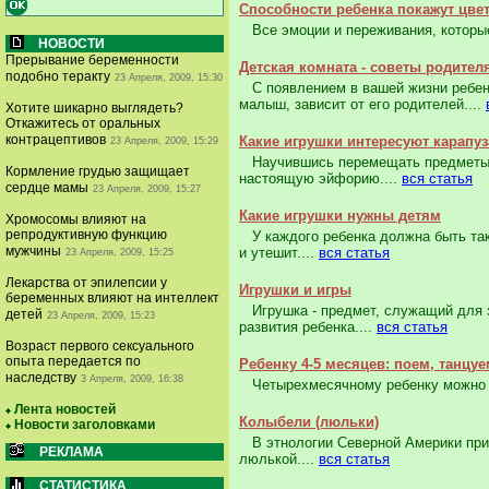
Способности ребенка покажут цве
Все эмоции и переживания, которые
НОВОСТИ
Прерывание беременности
Детская комната - советы родител
подобно теракту
23 Апреля, 2009, 15:30
С появлением в вашей жизни ребенка
малыш, зависит от его родителей....
Хотите шикарно выглядеть?
Откажитесь от оральных
контрацептивов
Какие игрушки интересуют карапуз
23 Апреля, 2009, 15:29
Научившись перемещать предметы в 
Кормление грудью защищает
настоящую эйфорию....
вся статья
сердце мамы
23 Апреля, 2009, 15:27
Какие игрушки нужны детям
Хромосомы влияют на
репродуктивную функцию
У каждого ребенка должна быть така
мужчины
и утешит....
вся статья
23 Апреля, 2009, 15:25
Лекарства от эпилепсии у
Игрушки и игры
беременных влияют на интеллект
Игрушка - предмет, служащий для з
детей
23 Апреля, 2009, 15:23
развития ребенка....
вся статья
Возраст первого сексуального
опыта передается по
Ребенку 4-5 месяцев: поем, танцуе
наследству
3 Апреля, 2009, 16:38
Четырехмесячному ребенку можно п
Лента новостей
Колыбели (люльки)
Новости заголовками
В этнологии Северной Америки прис
РЕКЛАМА
люлькой....
вся статья
СТАТИСТИКА