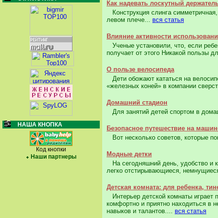
Как надевать лоскутный держател
Конструкция слинга симметричная, т
левом плече...
вся статья
Влияние активности использовани
Ученые установили, что, если ребен
получает от этого Никакой пользы дл
О пользе велосипеда
Дети обожают кататься на велосипе
«железных коней» в компании сверст
Домашний стадион
Для занятий детей спортом в домаш
НАША КНОПКА
Безопасное путешествие на машин
Вот несколько советов, которые по
Код кнопки
Модные детки
Наши партнеры
На сегодняшний день, удобство и к
легко отстирывающиеся, немнущиеся,
Детская комната: для ребенка, ти
Интерьер детской комнаты играет по
комфортно и приятно находиться в н
навыков и талантов....
вся статья