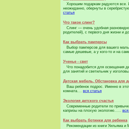
Хорошим подаркам радуются все. И 
неожиданно, обернуты в серебристую
статья
Что такое слинг?
Слинг — очень удобная разновидност
родителей), с первого дня жизни и до 
Как выбрать памперсы
Выбор памперсов для вашего малыша
самые дешевые, а у кого-то и на сам
Ученье - свет
Что понадобится для освещения дет
для занятий и светильник у изголов
Детская мебель. Обстановка для д
Ваш ребенок подрос. Именно в этот
комната....
вся статья
Экология детского счастья
Современные родители по привычке
капризы на плохую экологию......
вся
Как выбрать ботинки для ребенка
Рекомендации из книги Уильяма и Ма