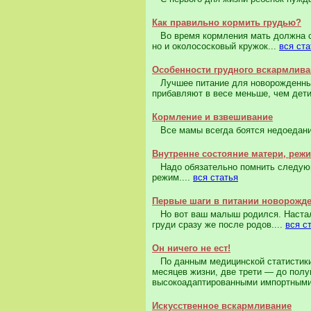
Как правильно кормить грудью?
Во время кормления мать должна сос
но и околососковый кружок...
вся ста
Особенности грудного вскармлив
Лучшее питание для новорожденных 
прибавляют в весе меньше, чем дет
Кормление и взвешивание
Все мамы всегда боятся недоедания
Внутренне состояние матери, реж
Надо обязательно помнить следующе
режим....
вся статья
Первые шаги в питании новорожд
Но вот ваш малыш родился. Настал 
груди сразу же после родов....
вся с
Он ничего не ест!
По данным медицинской статистики
месяцев жизни, две трети — до полу
высокоадаптированными импортными
Искусственное вскармливание