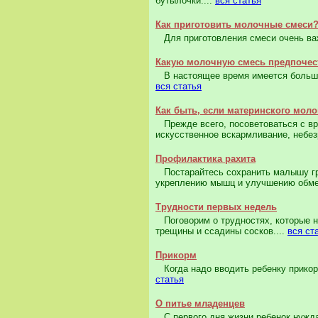
бутылочки....
вся статья
Как приготовить молочные смеси
Для приготовления смеси очень важ
Какую молочную смесь предпочес
В настоящее время имеется большой
вся статья
Как быть, если материнского моло
Прежде всего, посоветоваться с вра
искусственное вскармливание, небе
Профилактика рахита
Постарайтесь сохранить малышу гр
укреплению мышц и улучшению обме
Трудности первых недель
Поговорим о трудностях, которые не
трещины и ссадины сосков....
вся ст
Прикорм
Когда надо вводить ребенку прикорм
статья
О питье младенцев
С первого дня жизни ребенок нужда