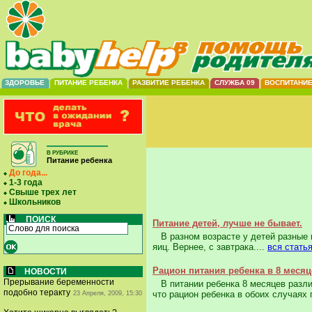
ЗДОРОВЬЕ
ПИТАНИЕ РЕБЕНКА
РАЗВИТИЕ РЕБЕНКА
СЛУЖБА 09
ВОСПИТАНИ
В РУБРИКЕ
Питание ребенка
До года...
1-3 года
Свыше трех лет
Школьников
ПОИСК
Питание детей, лучше не бывает.
В разном возрасте у детей разные п
яиц. Вернее, с завтрака....
вся стать
Рацион питания ребенка в 8 месяц
НОВОСТИ
Прерывание беременности
В питании ребенка 8 месяцев разли
подобно теракту
что рацион ребенка в обоих случаях 
23 Апреля, 2009, 15:30