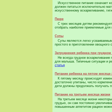
Искусственное питание означает кор
должен питаться исключительно мате
искусственному вскармливанию, гиги
Пюре
С трех месяцев детям рекомендует
отобрать наиболее приемлемые для 
Супы
Супы являются легко усваиваемым и
простого в приготовлении овощного с
Затруднения ребенка при грудном
Не всегда грудное вскармливание пр
для малыша. Типичные ситуации и ре
статья
Питание ребенка на пятом месяце
К пятому месяцу происходят измене
достаточно упитаны, число кормлен
дети должны продолжать получать п
Питание на третьем месяце жизни
На третьем месяце жизни некоторые
грудью, он сам постоянно увеличива
повышенным аппетитом рацион можно