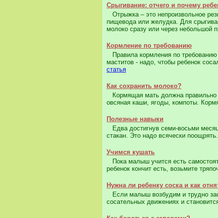
Срыгивание: отчего и почему ребе
Отрыжка – это непроизвольное резк
пищевода или желудка. Для срыгиван
молоко сразу или через небольшой п
Кормление по требованию
Правила кормления по требованию о
маститов - надо, чтобы ребенок сос
статья
Как сохранить молоко?
Кормящая мать должна правильно п
овсяная каши, ягоды, компоты. Корм
Полезные навыки
Едва достигнув семи-восьми месяцев
стакан. Это надо всячески поощрять.
Учимся кушать
Пока малыш учится есть самостояте
ребенок кончит есть, возьмите тряпоч
Нужна ли ребенку соска и как отня
Если малыш возбудим и трудно засы
сосательных движениях и становитс