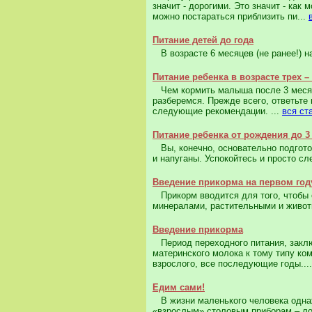
значит - дорогими. Это значит - как
можно постараться приблизить пи...
Питание детей до года
В возрасте 6 месяцев (не ранее!) н
Питание ребенка в возрасте трех 
Чем кормить малыша после 3 месяце
разберемся. Прежде всего, ответьте 
следующие рекомендации. ...
вся ст
Питание ребенка от рождения до 3
Вы, конечно, основательно подготов
и напуганы. Успокойтесь и просто с
Введение прикорма на первом год
Прикорм вводится для того, чтобы о
минералами, растительными и живот
Введение прикорма
Период переходного питания, заклю
материнского молока к тому типу ко
взрослого, все последующие годы...
Едим сами!
В жизни маленького человека однаж
«взрослым» столовым приборам – лож