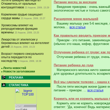
Хотите шикарно выглядеть?
Питание месяц за месяцем
Откажитесь от оральных
Введение прикорма - очень важный э
контрацептивов
23 Апреля, 2009, 15:29
экологически чистые и только самого
Кормление грудью защищает
сердце мамы
Расширяем меню малышей
23 Апреля, 2009, 15:27
Вашему малышу уже 5-6 месяцев, и 
Хромосомы влияют на
молока....
вся статья
репродуктивную функцию
мужчины
23 Апреля, 2009, 15:25
Как правильно вводить прикорм
Лекарства от эпилепсии у
Прикорм - это питание, заменяющее
беременных влияют на интеллект
(обычно это каша, кефир, фруктовое
детей
23 Апреля, 2009, 15:23
Отлучение ребенка от груди: как 
Возраст первого сексуального
Отлучение ребенка от груди, очень 
опыта передается по
наследству
3 Апреля, 2009, 16:38
Питание ребенка до года
Лента новостей
Материнского молока ничто заменит
Новости заголовками
для здоровья длительность вскармли
РЕКЛАМА
Всё мы сделали толково – кашка к 
СТАТИСТИКА
После пяти месяцев жизни (даже ес
питание – прикорм. ...
вся статья
Кормить или не кормить малыша 
Кормить или не кормить новорожде
ответят: “Да, конечно! Ведь материн