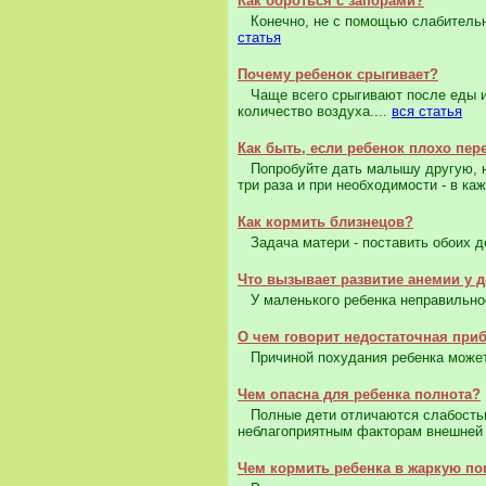
Как бороться с запорами?
Конечно, не с помощью слабительны
статья
Почему ребенок срыгивает?
Чаще всего срыгивают после еды ин
количество воздуха....
вся статья
Как быть, если ребенок плохо пе
Попробуйте дать малышу другую, но 
три раза и при необходимости - в ка
Как кормить близнецов?
Задача матери - поставить обоих де
Что вызывает развитие анемии у д
У маленького ребенка неправильное 
О чем говорит недостаточная при
Причиной похудания ребенка может 
Чем опасна для ребенка полнота?
Полные дети отличаются слабостью
неблагоприятным факторам внешней 
Чем кормить ребенка в жаркую по