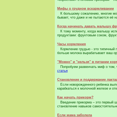
Мифы о грудном вскармливании
К большому сожалению, многие мол
бывает, что даже и не пытаются её н
Когда начинать давать малышу ф
К тому моменту, когда малышу испо
продуктами: фруктовым соком, фрук
Часы кормления
Кормление грудью - это типичный пр
больше молока вырабатывает ваш ор
"Можно" и "нельзя" в питании к
Попробуем развенчать миф о том, чт
статья
Становление и поддержание лакта
Если новорожденного ребенка вылож
карабкаться к молочной железе и отк
Как начать прикорм?
Введение прикорма – это первый ша
становление навыков самостоятельно
Если мама заболела