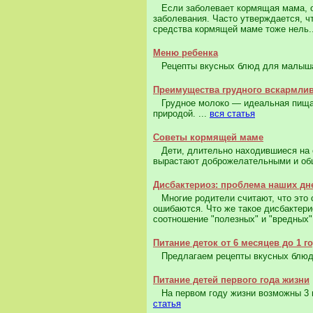
Если заболевает кормящая мама, он
заболевания. Часто утверждается, ч
средства кормящей маме тоже нель.
Меню ребенка
Рецепты вкусных блюд для малыша 
Преимущества грудного вскармли
Грудное молоко — идеальная пища д
природой. ...
вся статья
Советы кормящей маме
Дети, длительно находившиеся на е
вырастают доброжелательными и об
Дисбактериоз: проблема наших дн
Многие родители считают, что это с
ошибаются. Что же такое дисбактери
соотношение "полезных" и "вредных" 
Питание деток от 6 месяцев до 1 го
Предлагаем рецепты вкусных блюд д
Питание детей первого года жизни
На первом году жизни возможны 3 в
статья