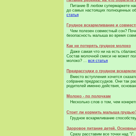
Питание В любом супермаркете нас 
до самых настоящих полноценных обе
статья
Грудное вскармливание и совмес
Чем полезен совместный сон? Почем
безопасность малыша во время совме
Как не потерять грудное молоко
Даже самая что ни на есть сбаланс
Cостав молочной смеси не может пол
молоко? ...
вся статья
Предрассудки о грудном вскармл
Вместо вступления хочется сказать
собрание предрассудков. Они так ра
родителей именно действия, основан
Молоко - по полочкам
Несколько слов о том, чем конкретн
Стоит ли кормить малыша грудью
Грудное вскармливание способствуе
Здоровое питание детей. Основн
Сразу расставим все точки над "i".