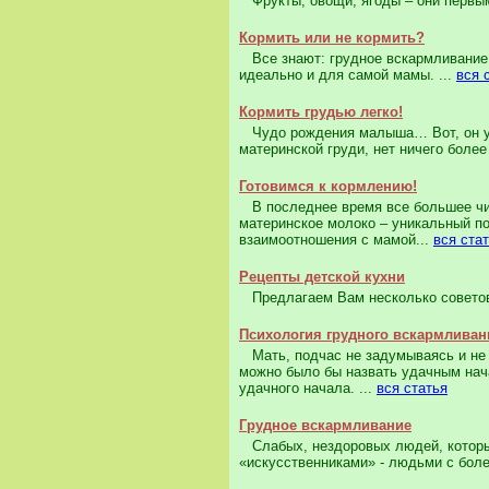
Фрукты, овощи, ягоды – они первыми
Кормить или не кормить?
Все знают: грудное вскармливание –
идеально и для самой мамы. ...
вся 
Кормить грудью легко!
Чудо рождения малыша… Вот, он уж
материнской груди, нет ничего более 
Готовимся к кормлению!
В последнее время все большее чис
материнское молоко – уникальный по
взаимоотношения с мамой...
вся ста
Рецепты детской кухни
Предлагаем Вам несколько советов 
Психология грудного вскармливан
Мать, подчас не задумываясь и не 
можно было бы назвать удачным нач
удачного начала. ...
вся статья
Грудное вскармливание
Слабых, нездоровых людей, которые
«искусственниками» - людьми с боле